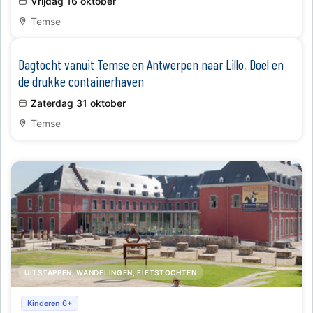
Vrijdag 16 oktober
Temse
​Dagtocht vanuit Temse en Antwerpen naar Lillo, Doel en
de drukke containerhaven
Zaterdag 31 oktober
Temse
UITSTAPPEN, WANDELINGEN, FIETSTOCHTEN
Rondleiding door Stavelot
Kinderen 6+