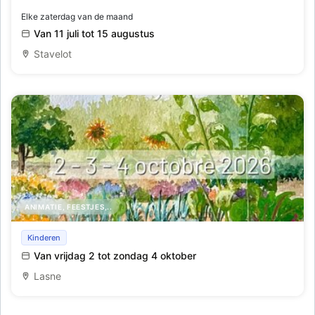
Elke zaterdag van de maand
Van 11 juli tot 15 augustus
Stavelot
ANIMATIE, FEESTJES,..
Het Planten- en Tuinfeest van Aywiers
Kinderen
Van vrijdag 2 tot zondag 4 oktober
Lasne