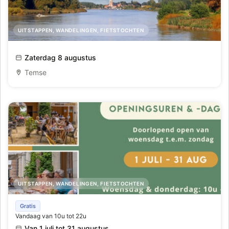
UITSTAPPEN, WANDELINGEN, FIETSTOCHTEN
Dagtocht vanuit Temse, Sint-Amands en Dendermonde
Zaterdag 8 augustus
naar Schellebelle en terug.
Temse
UITSTAPPEN, WANDELINGEN, FIETSTOCHTEN
Zomerbar Koetshuis
Gratis
Vandaag van 10u tot 22u
Van 1 juli tot 31 augustus