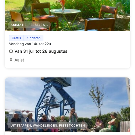
ANIMATIE, FEESTJES,..
Zomer In De Pastorie
Gratis
Kinderen
Vandaag van 14u tot 22u
Van 31 juli tot 28 augustus
Aalst
UITSTAPPEN, WANDELINGEN, FIETSTOCHTEN