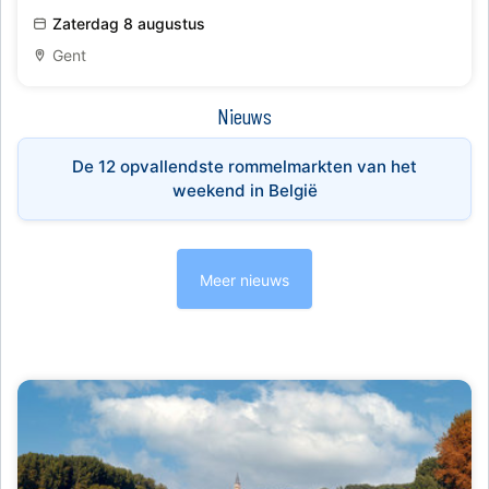
De oude havenbuurt herleeft
Zaterdag 8 augustus
Gent
Nieuws
De 12 opvallendste rommelmarkten van het
weekend in België
Meer nieuws