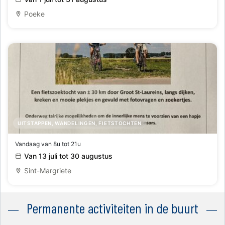
Poeke
UITSTAPPEN, WANDELINGEN, FIETSTOCHTEN
47e familiale Fietszoektocht Feestcomité
Vandaag van 8u tot 21u
Van 13 juli tot 30 augustus
Sint-Margriete
Permanente activiteiten in de buurt