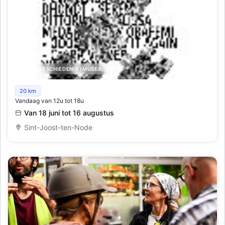
KUNST,GESCHIEDENIS (MUSEA..)
Side by Side
20 km
Vandaag van 12u tot 18u
Van 18 juni tot 16 augustus
Sint-Joost-ten-Node