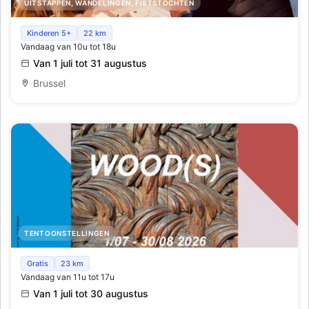
UITSTAPPEN, WANDELINGEN, FIETSTOCHTEN
Ondergrondse speurtocht
Kinderen 5+
22 km
Vandaag van 10u tot 18u
Van 1 juli tot 31 augustus
Brussel
TENTOONSTELLINGEN
Tentoonstelling ‘WOOD(S)’
Gratis
23 km
Vandaag van 11u tot 17u
Van 1 juli tot 30 augustus