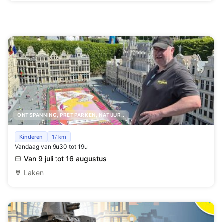
ONTSPANNING, PRETPARKEN, NATUUR..
Avant-première van het Bloementapijt van de Grote
Kinderen
17 km
Vandaag van 9u30 tot 19u
Markt in Mini-Europe
Van 9 juli tot 16 augustus
Laken