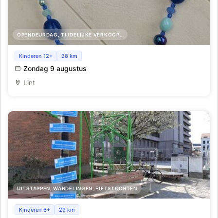
OPENDEURDAG, TIJDELIJKE VERKOOP..
Moederdagverkoop in Lint
Kinderen 12+
28 km
Zondag 9 augustus
Lint
UITSTAPPEN, WANDELINGEN, FIETSTOCHTEN
Een eigen straatnaam op de Hertogensite
Kinderen 6+
29 km