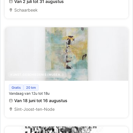
Van 2 juli tot 31 augustus
Schaarbeek
KUNST,GESCHIEDENIS (MUSEA..)
Ivresse des rayons, Gabrielle Mogenet
Gratis
20 km
Vandaag van 12u tot 18u
Van 18 juni tot 16 augustus
Sint-Joost-ten-Node