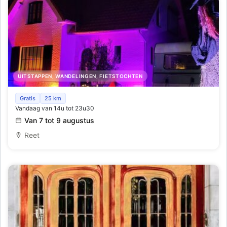
UITSTAPPEN, WANDELINGEN, FIETSTOCHTEN
Lichtfeeten Reet
Gratis
25 km
Vandaag van 14u tot 23u30
Van 7 tot 9 augustus
Reet