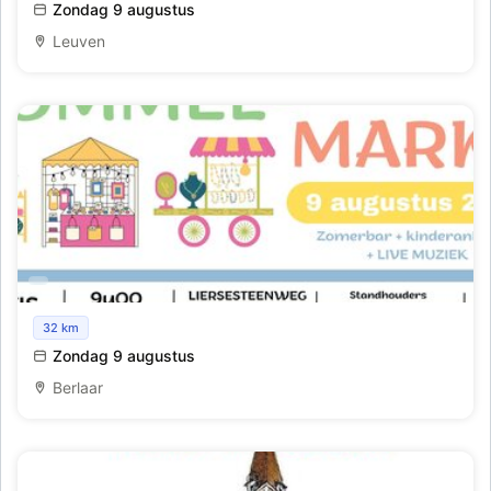
Zondag 9 augustus
Leuven
Rommelmarkt Klj Berlaar
32 km
Zondag 9 augustus
Berlaar