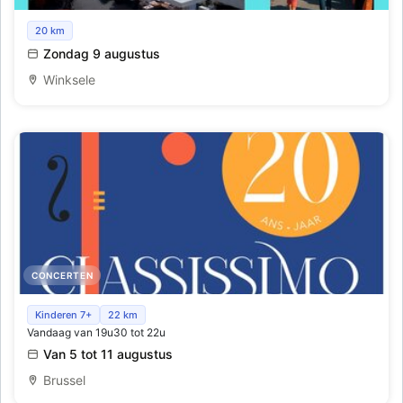
Halfoogstmarkt 2026
20 km
Zondag 9 augustus
Winksele
CONCERTEN
Classissimo
Kinderen 7+
22 km
Vandaag van 19u30 tot 22u
Van 5 tot 11 augustus
Brussel