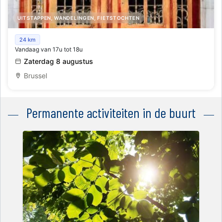
UITSTAPPEN, WANDELINGEN, FIETSTOCHTEN
Interieurbezoek met gids aan Hôtel Solvay, Victor Horta
24 km
Vandaag van 17u tot 18u
(in het Engels)
Zaterdag 8 augustus
Brussel
Permanente activiteiten in de buurt