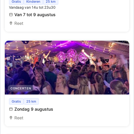
Live Muziek aan onze zomerbars tijdens de Lichtfeesten
Gratis
Kinderen
25 km
Vandaag van 14u tot 23u30
Van 7 tot 9 augustus
Reet
CONCERTEN
Lichtfeesten Zingt
Gratis
25 km
Zondag 9 augustus
Reet