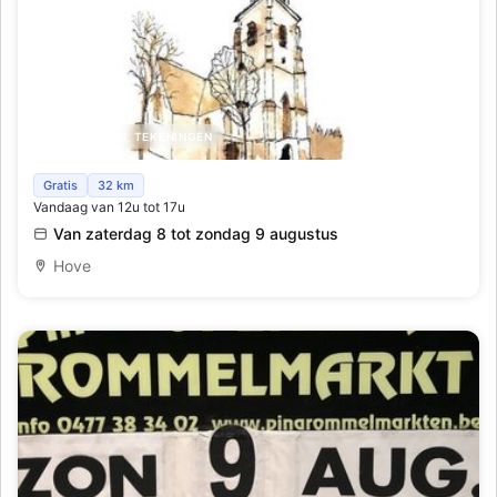
SCHILDERIJEN, TEKENINGEN
Kunst in de kerk
Gratis
32 km
Vandaag van 12u tot 17u
Van zaterdag 8 tot zondag 9 augustus
Hove