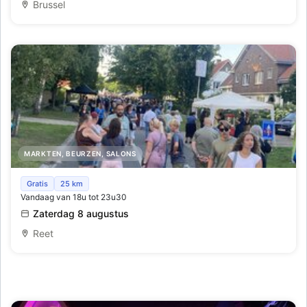
Brussel
MARKTEN, BEURZEN, SALONS
Avondmarkt - Lichtmarkt tijdens de Lichtfeesten
Gratis
25 km
Vandaag van 18u tot 23u30
Zaterdag 8 augustus
Reet