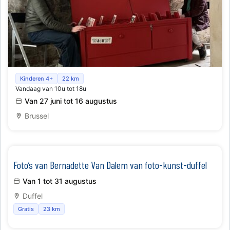
Waouw! verrassingskoffers
Kinderen 4+
22 km
Vandaag van 10u tot 18u
Van 27 juni tot 16 augustus
Brussel
Foto’s van Bernadette Van Dalem van foto-kunst-duffel
Van 1 tot 31 augustus
Duffel
Gratis
23 km