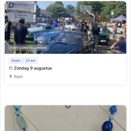
TENTOONSTELLINGEN
Oldtimer-rally Lichtfeesten Reet
Gratis
25 km
Zondag 9 augustus
Reet