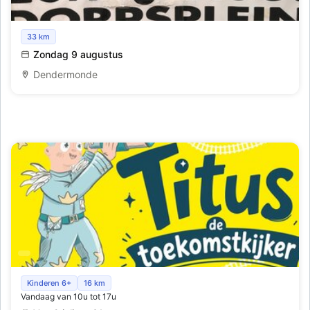
Pina's Jaarlijkse Openluchtrommelmarkten Baasrode (
33 km
Dendermonde )
Zondag 9 augustus
Dendermonde
Schatten van Vlieg! Titus de Toekomstkijker
Kinderen 6+
16 km
Vandaag van 10u tot 17u