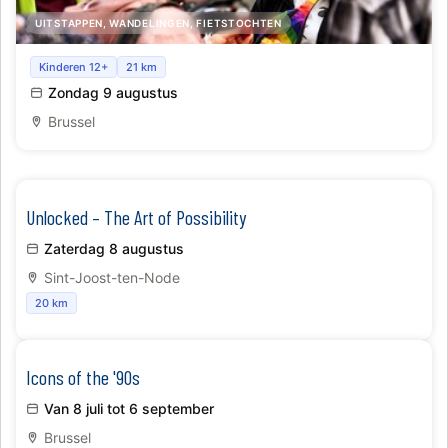
UITSTAPPEN, WANDELINGEN, FIETSTOCHTEN
Bike & Bite Brussels: een culinaire reis rond de wereld
Kinderen 12+
21 km
Zondag 9 augustus
Brussel
Unlocked – The Art of Possibility
Zaterdag 8 augustus
Sint-Joost-ten-Node
20 km
Icons of the '90s
Van 8 juli tot 6 september
Brussel