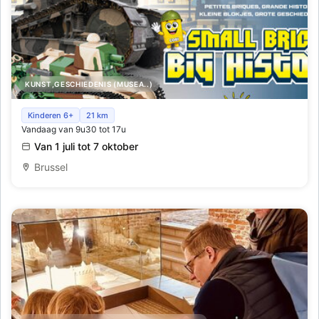
KUNST,GESCHIEDENIS (MUSEA..)
Cobi, Kleine Blokjes, Grote Geschiedenis
Kinderen 6+
21 km
Vandaag van 9u30 tot 17u
Van 1 juli tot 7 oktober
Brussel