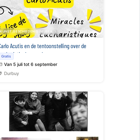
KUNST,GESCHIEDENIS (MUSEA..)
Carlo Acutis en de tentoonstelling over de
eucharistische wonderen
Gratis
Van 5 juli tot 6 september
Durbuy