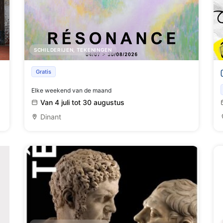
SCHILDERIJEN, TEKENINGEN
Résonance - Auras, halos et champs
Gratis
vibratoires
Elke weekend van de maand
Van 4 juli tot 30 augustus
Dinant