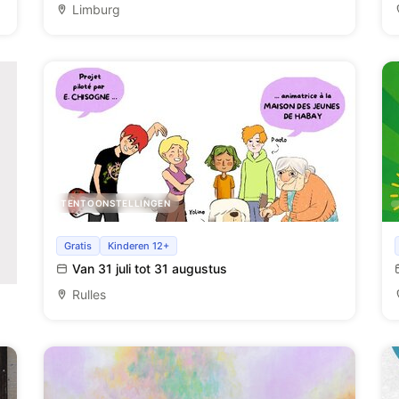
Limburg
TENTOONSTELLINGEN
De D'Jônezine
Gratis
Kinderen 12+
Van 31 juli tot 31 augustus
Rulles