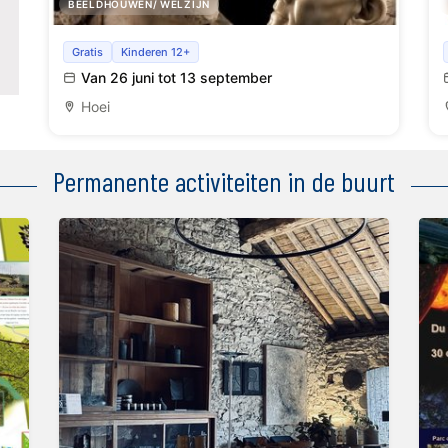
BEELDHOUWEN/ WELZIJN
Eén-op-één - De ander van de een. Een van de
Gratis
Kinderen 12+
anderen
Van 26 juni tot 13 september
Hoei
Permanente activiteiten in de buurt