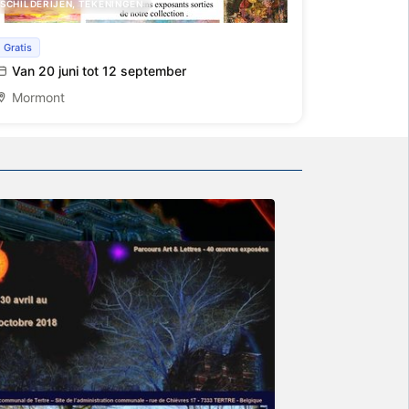
SCHILDERIJEN, TEKENINGEN
Tentoonstelling van foto's en schilderijen
Gratis
Van 20 juni tot 12 september
Mormont