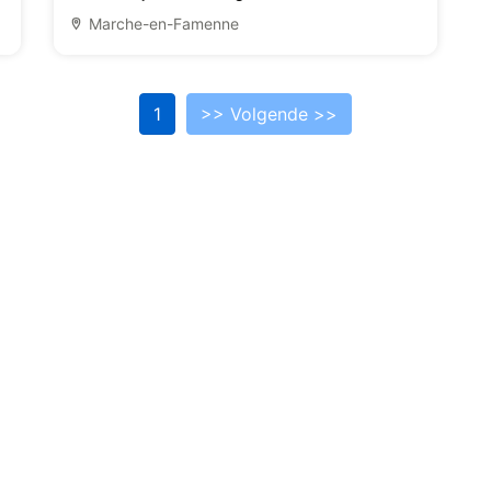
Marche-en-Famenne
1
>> Volgende >>