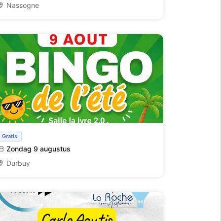
Nassogne
Tweede bingo van de zomer, georganiseerd
Gratis
door het Chainrue - Basse Sauvenière
Zondag 9 augustus
Durbuy