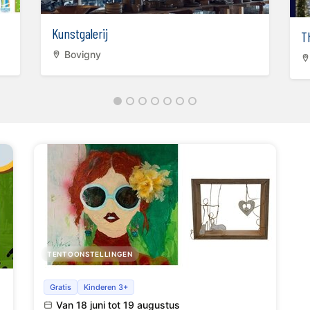
Kunstgalerij
T
Bovigny
TENTOONSTELLINGEN
Tentoonstelling–verkoop – “Fragmenten van
Gratis
Kinderen 3+
het leven Perfect ImPerfect” Sophie Ph
Van 18 juni tot 19 augustus