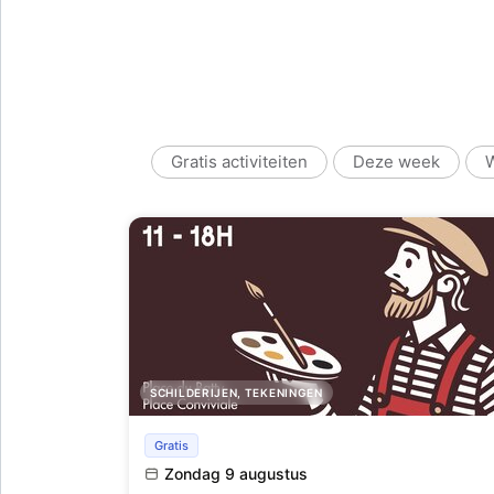
Gratis activiteiten
Deze week
W
SCHILDERIJEN, TEKENINGEN
Hotton-Montmartre, ambachtmarkt
Gratis
Zondag 9 augustus