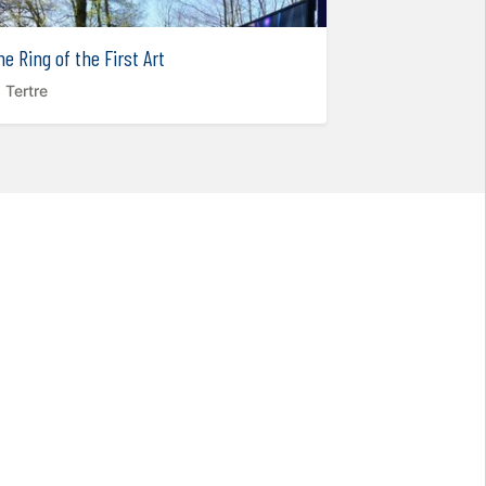
Educatieve wand
he Ring of the First Art
Fosses-la-Vi
Tertre