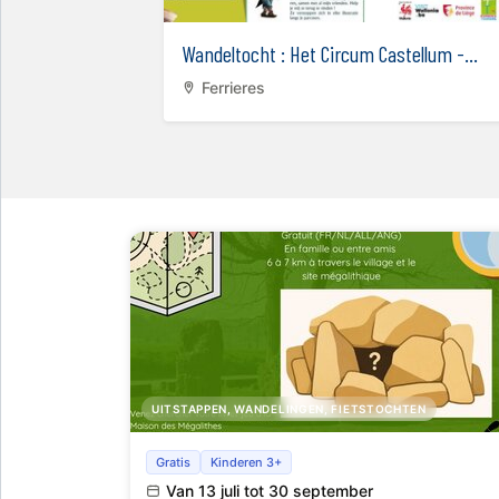
alogne
Wandeltocht : Het Circum Castellum -...
Ferrieres
UITSTAPPEN, WANDELINGEN, FIETSTOCHTEN
Wildwandeling - op zoek naar de verloren
Gratis
Kinderen 3+
dolmen
Van 13 juli tot 30 september