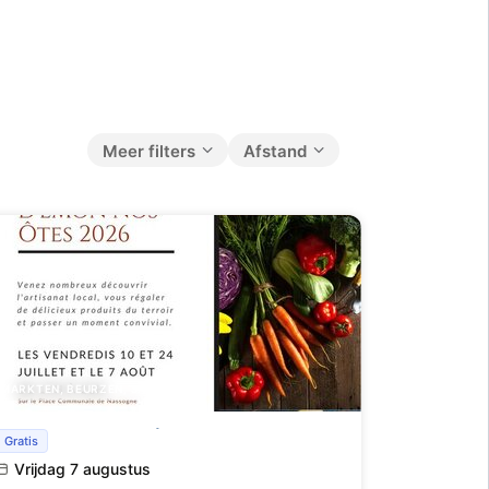
Meer filters
Afstand
MARKTEN, BEURZEN, SALONS
Martchîs d'èmon nos Ôtes
Gratis
Vrijdag 7 augustus