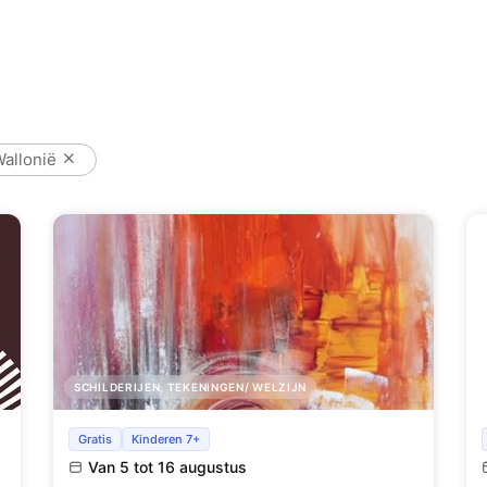
allonië
SCHILDERIJEN, TEKENINGEN/ WELZIJN
Kunsttentoonstelling: Nicole Delhez
Gratis
Kinderen 7+
Van 5 tot 16 augustus