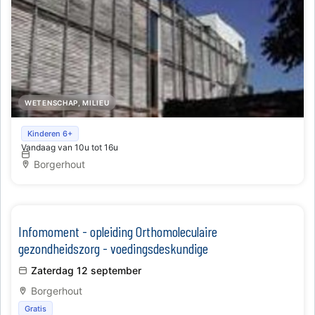
WETENSCHAP, MILIEU
EcoHuis Antwerpen
Kinderen 6+
Vandaag van 10u tot 16u
Borgerhout
Infomoment - opleiding Orthomoleculaire
gezondheidszorg - voedingsdeskundige
Zaterdag 12 september
Borgerhout
Gratis