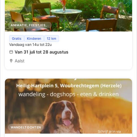
ANIMATIE, FEESTJES,..
Zomer In De Pastorie
Gratis
Kinderen
12 km
Vandaag van 14u tot 22u
Van 31 juli tot 28 augustus
Aalst
WANDELTOCHTEN