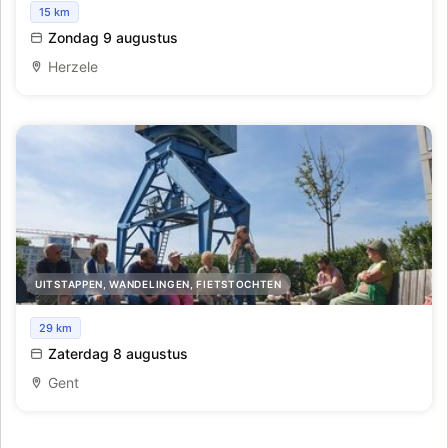
Walk for Junior
15 km
Zondag 9 augustus
Herzele
UITSTAPPEN, WANDELINGEN, FIETSTOCHTEN
De oude havenbuurt herleeft
29 km
Zaterdag 8 augustus
Gent