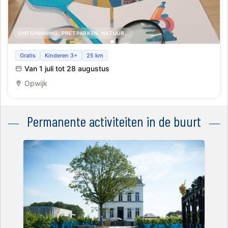
ONTSPANNING, PRETPARKEN, NATUUR..
Zomerzoektocht Vlieg in en rond de bib
Gratis
Kinderen 3+
25 km
Van 1 juli tot 28 augustus
Opwijk
Permanente activiteiten in de buurt