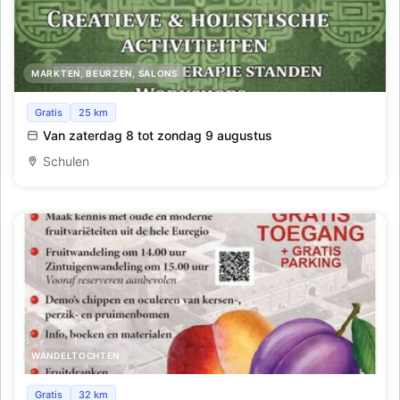
MARKTEN, BEURZEN, SALONS
Iyo yape marktje
Gratis
25 km
Van zaterdag 8 tot zondag 9 augustus
Schulen
WANDELTOCHTEN
Nationale Zomerfruitdag
Gratis
32 km