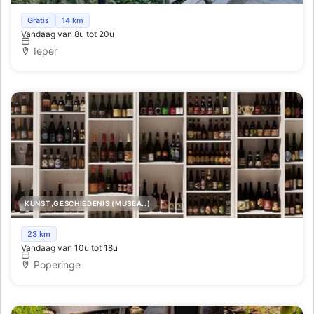
Qr wandeling: Ieper, metropool van de middeleeuwen
Gratis
14 km
Vandaag van 8u tot 20u
Ieper
KUNST,GESCHIEDENIS (MUSEA..)
Hopmuseum
23 km
Vandaag van 10u tot 18u
Poperinge