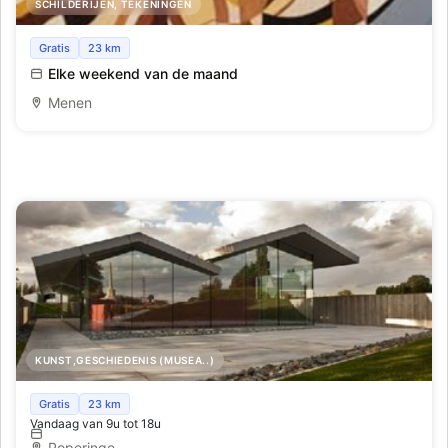
SCHILDERIJEN, TEKENINGEN
Kunst Expo 'De Herfst'
Gratis
23 km
Elke weekend van de maand
Menen
KUNST,GESCHIEDENIS (MUSEA..)
Lijssenthoek Military Cemetery
Gratis
23 km
Vandaag van 9u tot 18u
Poperinge