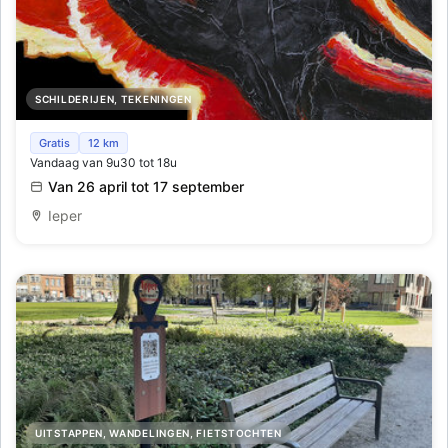
SCHILDERIJEN, TEKENINGEN
Kleur-in-veelvoud
Gratis
12 km
Vandaag van 9u30 tot 18u
Van 26 april tot 17 september
Ieper
UITSTAPPEN, WANDELINGEN, FIETSTOCHTEN