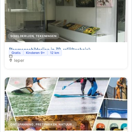
SCHILDERIJEN, TEKENINGEN
Bloemenschilderijen in 3D-reliëftechniek
Gratis
Kinderen 9+
12 km
Ieper
ONTSPANNING, PRETPARKEN, NATUUR..