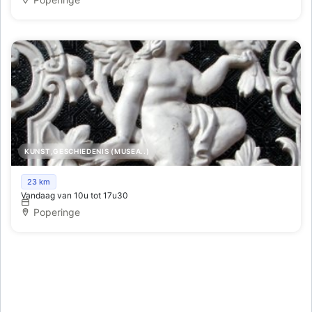
KUNST,GESCHIEDENIS (MUSEA..)
Talbot House
23 km
Vandaag van 10u tot 17u30
Poperinge