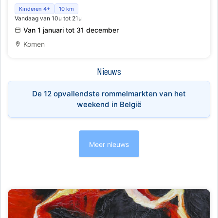
Ice Mountain Adventure Park – Avontuurlijk
Kinderen 4+
10 km
Vandaag van 10u tot 21u
Sportcentrum
Van 1 januari tot 31 december
Komen
Nieuws
De 12 opvallendste rommelmarkten van het
weekend in België
Meer nieuws