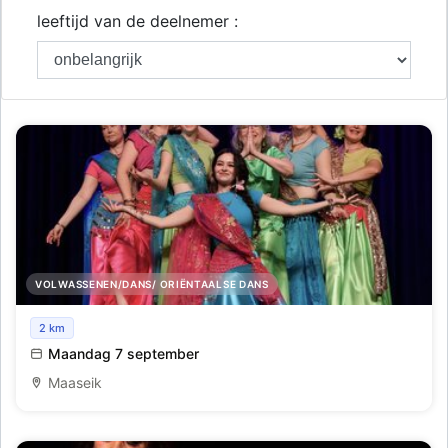
leeftijd van de deelnemer :
VOLWASSENEN/DANS/ ORIËNTAALSE DANS
Startworkshop Oriëntaalse dans – voor beginners en
2 km
gevorderden
Maandag 7 september
Maaseik