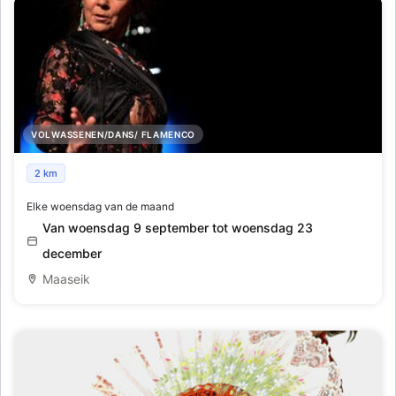
VOLWASSENEN/DANS/ FLAMENCO
Flamencolessen op woensdag met Marta Flendrig
2 km
Elke woensdag van de maand
Van woensdag 9 september tot woensdag 23
december
Maaseik