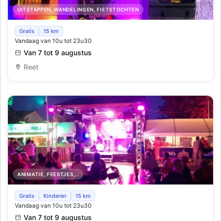
UITSTAPPEN, WANDELINGEN, FIETSTOCHTEN
Lichtfeeten Reet
Gratis
15 km
Vandaag van 10u tot 23u30
Van 7 tot 9 augustus
Reet
ANIMATIE, FEESTJES,..
Live Muziek aan onze zomerbars tijdens de Lichtfeesten
Gratis
Kinderen
15 km
Vandaag van 10u tot 23u30
Van 7 tot 9 augustus