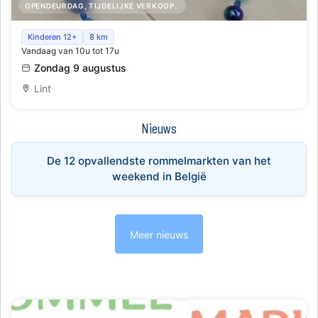
OPENDEURDAG, TIJDELIJKE VERKOOP..
Moederdagverkoop in Lint
Kinderen 12+
8 km
Vandaag van 10u tot 17u
Zondag 9 augustus
Lint
Nieuws
De 12 opvallendste rommelmarkten van het
weekend in België
Meer nieuws