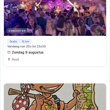
CONCERTEN
Lichtfeesten Zingt
Gratis
15 km
Vandaag van 20u tot 23u30
Zondag 9 augustus
Reet