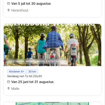
Van 5 juli tot 30 augustus
Herenthout
UITSTAPPEN, WANDELINGEN, FIETSTOCHTEN
Fietszoektocht voor gezinnen
Kinderen 4+
30 km
Vandaag van 7u tot 23u30
Van 25 juni tot 31 augustus
Malle