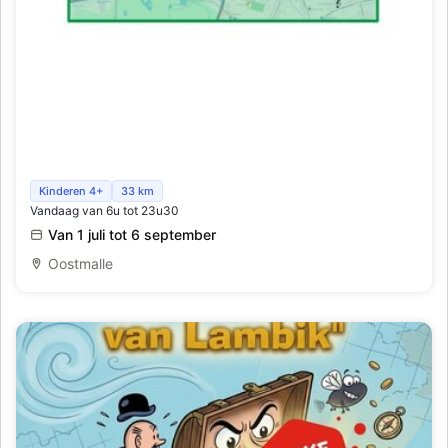
WANDELTOCHTEN
Wandelfotozoektocht voor gezinnen
Kinderen 4+
33 km
Vandaag van 6u tot 23u30
Van 1 juli tot 6 september
Oostmalle