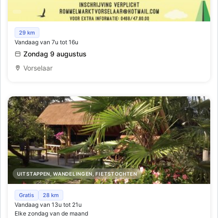
Rommelmarkt Vorselaar
29 km
Vandaag van 7u tot 16u
Zondag 9 augustus
Vorselaar
UITSTAPPEN, WANDELINGEN, FIETSTOCHTEN
Hoe zomers kan je zijn....
Gratis
28 km
Vandaag van 13u tot 21u
Elke zondag van de maand