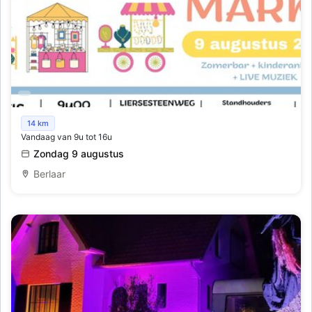
Rommelmarkt Klj Berlaar
14 km
Vandaag van 9u tot 16u
Zondag 9 augustus
Berlaar