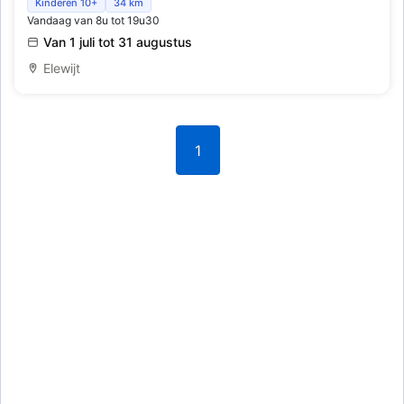
Wandel - Fotozoektocht Kacez
Kinderen 10+
34 km
Vandaag van 8u tot 19u30
Van 1 juli tot 31 augustus
Elewijt
1