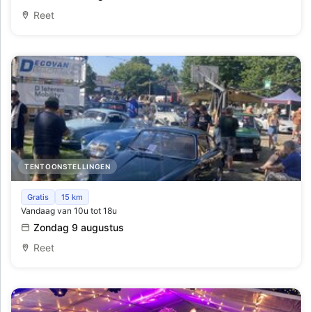
Reet
TENTOONSTELLINGEN
Oldtimer-rally Lichtfeesten Reet
Gratis
15 km
Vandaag van 10u tot 18u
Zondag 9 augustus
Reet