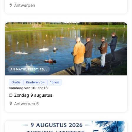
Antwerpen
ANIMATIE, FEESTJES,..
Wedstrijd voor stoomaaangedreven en radiobestuurde
Gratis
Kinderen 5+
15 km
Vandaag van 10u tot 16u
modelschepen
Zondag 9 augustus
Antwerpen 5