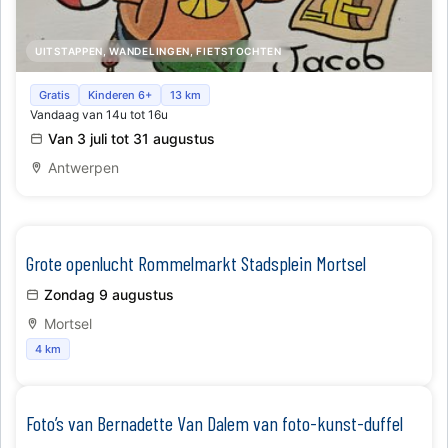
UITSTAPPEN, WANDELINGEN, FIETSTOCHTEN
Schat van vlieg zoektocht, heerlijk speurneuzen in de
Gratis
Kinderen 6+
13 km
Vandaag van 14u tot 16u
kerk - zoveel te beleven
Van 3 juli tot 31 augustus
Antwerpen
Grote openlucht Rommelmarkt Stadsplein Mortsel
Zondag 9 augustus
Mortsel
4 km
Foto’s van Bernadette Van Dalem van foto-kunst-duffel