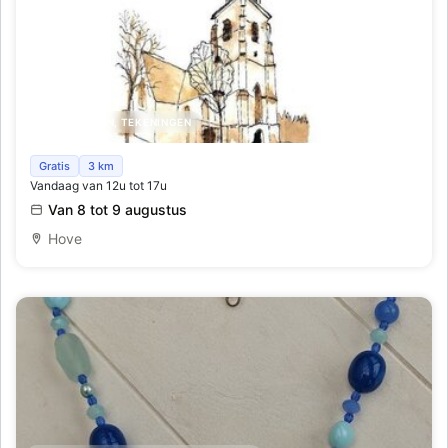
SCHILDERIJEN, TEKENINGEN
Kunst in de kerk
Gratis
3 km
Vandaag van 12u tot 17u
Van 8 tot 9 augustus
Hove