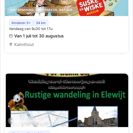
ONTSPANNING, PRETPARKEN, NATUUR..
Zoek een Schat van Vlieg in het Suske en Wiske Museum
Kinderen 5+
34 km
Vandaag van 9u30 tot 17u
tijdens de zomervakantie
Van 1 juli tot 30 augustus
Kalmthout
WANDELTOCHTEN