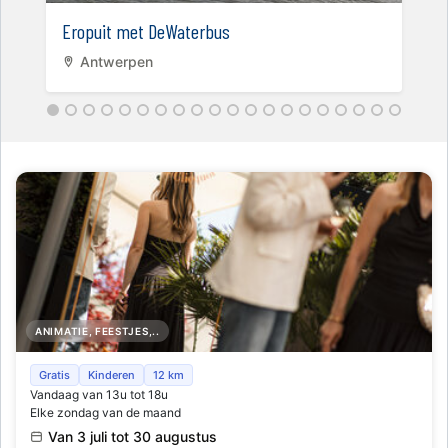
Eropuit met DeWaterbus
Antwerpen
ANIMATIE, FEESTJES,..
Horta x Veuve Clicquot Rooftop Terrace
Gratis
Kinderen
12 km
Vandaag van 13u tot 18u
Elke zondag van de maand
Van 3 juli tot 30 augustus