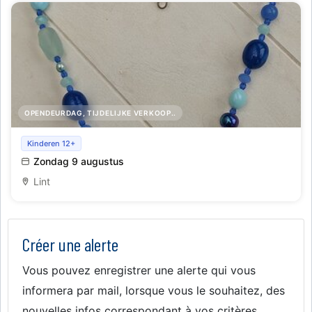
OPENDEURDAG, TIJDELIJKE VERKOOP..
Moederdagverkoop in Lint
Kinderen 12+
Zondag 9 augustus
Lint
Créer une alerte
Vous pouvez enregistrer une alerte qui vous
informera par mail, lorsque vous le souhaitez, des
nouvelles infos correspondant à vos critères.