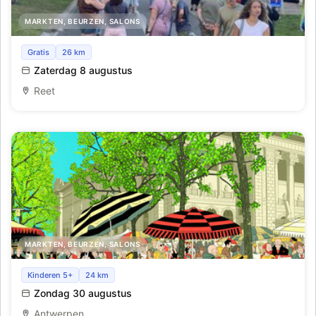
MARKTEN, BEURZEN, SALONS
Avondmarkt - Lichtmarkt tijdens de Lichtfeesten
Gratis
26 km
Zaterdag 8 augustus
Reet
MARKTEN, BEURZEN, SALONS
Lambermontmartre schildersmarkt
Kinderen 5+
24 km
Zondag 30 augustus
Antwerpen