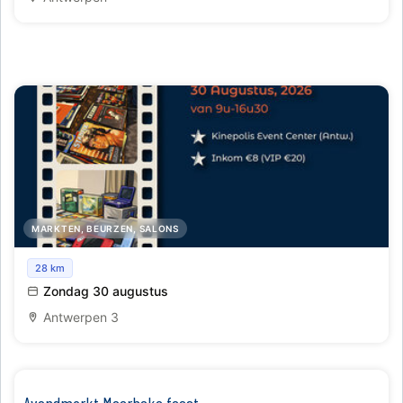
MARKTEN, BEURZEN, SALONS
Collectorsbeurs by Kinepolis
28 km
Zondag 30 augustus
Antwerpen 3