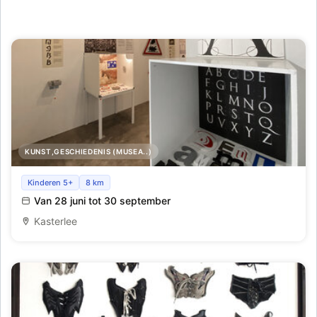
KUNST,GESCHIEDENIS (MUSEA..)
LetterLabyrint - Dwalen door het Schrift en de Letters
Kinderen 5+
8 km
Van 28 juni tot 30 september
Kasterlee