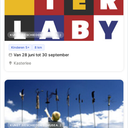
KUNST,GESCHIEDENIS (MUSEA..)
Kunstdomein Kasterlee - geniet van kunst en natuur
Kinderen 5+
8 km
Van 28 juni tot 30 september
Kasterlee
KUNST,GESCHIEDENIS (MUSEA..)