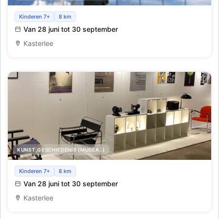
Tuin Kunst Route
Kinderen 7+
8 km
Van 28 juni tot 30 september
Kasterlee
KUNST,GESCHIEDENIS (MUSEA..)
Design Classics - honderd jaar beroemde ontwerpen
Kinderen 7+
8 km
Van 28 juni tot 30 september
Kasterlee