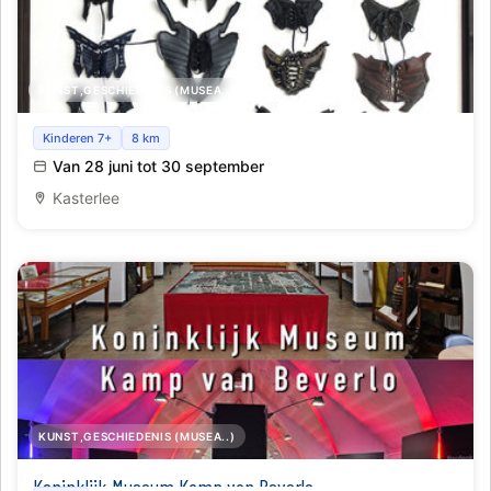
KUNST,GESCHIEDENIS (MUSEA..)
Mens en Dier in de Kunst
Kinderen 7+
8 km
Van 28 juni tot 30 september
Kasterlee
KUNST,GESCHIEDENIS (MUSEA..)
Koninklijk Museum Kamp van Beverlo