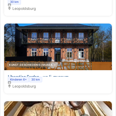
30 km
Leopoldsburg
KUNST,GESCHIEDENIS (MUSEA..)
Liberation Garden - wo Ii-museum
Kinderen 6+
30 km
Leopoldsburg