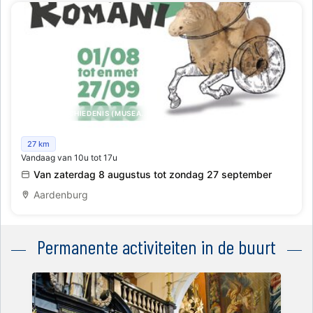
KUNST,GESCHIEDENIS (MUSEA..)
Rondreizende tentoonstelling Ludi Romani (G)een
27 km
Vandaag van 10u tot 17u
Kinderspel
Van zaterdag 8 augustus tot zondag 27 september
Aardenburg
Permanente activiteiten in de buurt