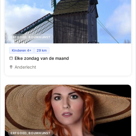
ERFGOED, BOUWKUNST
Bezoek van de Luizenmolen
Kinderen 4+
29 km
Elke zondag van de maand
Anderlecht
ERFGOED, BOUWKUNST