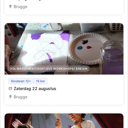
Brugge
VOLWASSENEN/CREATIEVE WORKSHOPS/ BREIEN
Intuïtief schilderen
Kinderen 12+
15 km
Zaterdag 22 augustus
Brugge