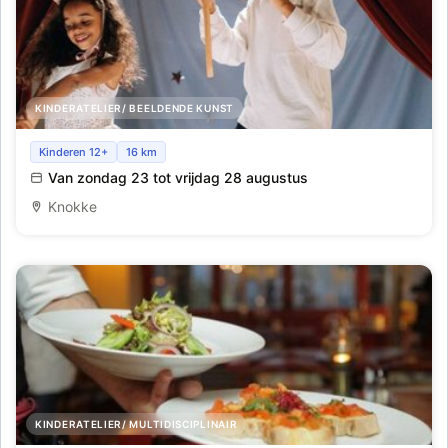
KINDERATELIER/ BEELDENDE KUNST
Break a leg tijdens ons toneelkamp_Hasselt_Zomer
Kinderen 12+
16 km
week 9_Overnachting
Van zondag 23 tot vrijdag 28 augustus
Knokke
KINDERATELIER/ MULTIDISCIPLINAIR