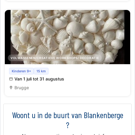
VOLWASSENEN/CREATIEVE WORKSHOPS/ DECORATIE
Creatief zijn met zeeschelpen
Kinderen 9+
15 km
Van 1 juli tot 31 augustus
Brugge
Woont u in de buurt van Blankenberge
?