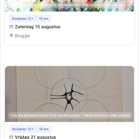
VOLWASSENEN/CREATIEVE WORKSHOPS/ TEKEN EN SCHILDERLESSEN
Abstract schilderen met paletmes
Kinderen 12+
15 km
Zaterdag 15 augustus
Brugge
VOLWASSENEN/CREATIEVE WORKSHOPS/ TEKEN EN SCHILDERLESSEN
Neuro art
Kinderen 12+
15 km
Vrijdag 21 augustus