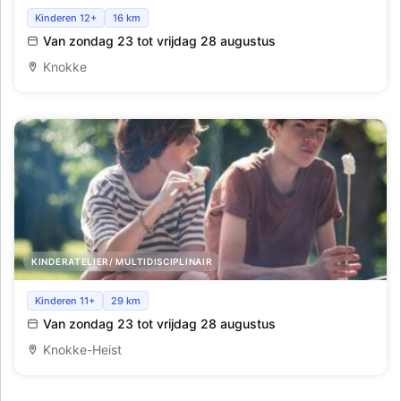
Pop-up Restaurant_Cadzand_Week 9
Kinderen 12+
16 km
Van zondag 23 tot vrijdag 28 augustus
Knokke
KINDERATELIER/ MULTIDISCIPLINAIR
Kamperen in de natuur_Cadzand_W9
Kinderen 11+
29 km
Van zondag 23 tot vrijdag 28 augustus
Knokke-Heist