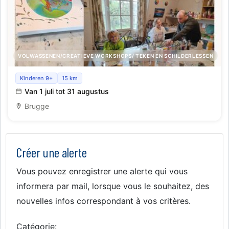
VOLWASSENEN/CREATIEVE WORKSHOPS/ TEKEN EN SCHILDERLESSEN
Zomeratelier Fluid Art – juli & augustus Creatieve
Kinderen 9+
15 km
workshops voor kinderen en ki
Van 1 juli tot 31 augustus
Brugge
Créer une alerte
Vous pouvez enregistrer une alerte qui vous
informera par mail, lorsque vous le souhaitez, des
nouvelles infos correspondant à vos critères.
Catégorie: