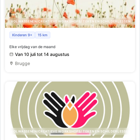
VOLWASSENEN/CREATIEVE WORKSHOPS/ TEKEN EN SCHILDERLESSEN
Basiscursus Vedic art
Kinderen 9+
15 km
Elke vrijdag van de maand
Van 10 juli tot 14 augustus
Brugge
VOLWASSENEN/CREATIEVE WORKSHOPS/ TEKEN EN SCHILDERLESSEN