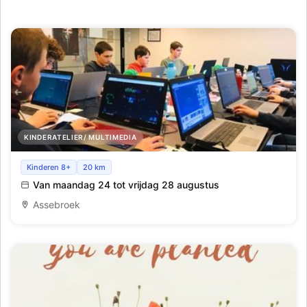
KINDERATELIER/ MULTIMEDIA
Studio Scratch_Brussel_Zomer 9
Kinderen 8+
20 km
Van maandag 24 tot vrijdag 28 augustus
Assebroek