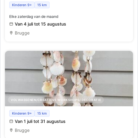
Abstract schilderen voor beginners
Kinderen 9+
15 km
Elke zaterdag van de maand
Van 4 juli tot 15 augustus
Brugge
VOLWASSENEN/CREATIEVE WORKSHOPS/ DECORATIE
Zomerworkshop. Creatief zijn met zeeschelpen
Kinderen 9+
15 km
Van 1 juli tot 31 augustus
Brugge