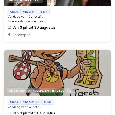
ANIMATIE, FEESTJES,..
Horta x Veuve Clicquot Rooftop Terrace
Gratis
Kinderen
18 km
Vandaag van 13u tot 21u
Elke zondag van de maand
Van 3 juli tot 30 augustus
Antwerpen
UITSTAPPEN, WANDELINGEN, FIETSTOCHTEN
Schat van vlieg zoektocht, heerlijk speurneuzen in de
Gratis
Kinderen 6+
18 km
Vandaag van 14u tot 16u
kerk - zoveel te beleven
Van 3 juli tot 31 augustus