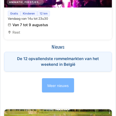
ANIMATIE, FEESTJES,..
Live Muziek aan onze zomerbars tijdens de Lichtfeesten
Gratis
Kinderen
12 km
Vandaag van 14u tot 23u30
Van 7 tot 9 augustus
Reet
Nieuws
De 12 opvallendste rommelmarkten van het
weekend in België
Meer nieuws