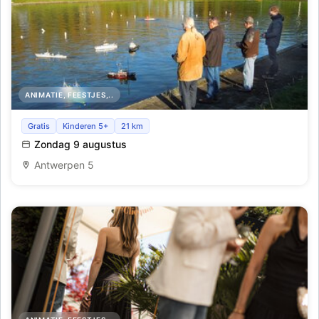
ANIMATIE, FEESTJES,..
Wedstrijd voor stoomaaangedreven en radiobestuurde
Gratis
Kinderen 5+
21 km
modelschepen
Zondag 9 augustus
Antwerpen 5