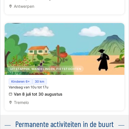
Antwerpen
UITSTAPPEN, WANDELINGEN, FIETSTOCHTEN
Schatten van Vlieg - Damiaan met groene vingers
Kinderen 6+
30 km
Vandaag van 10u tot 17u
Van 8 juli tot 30 augustus
Tremelo
Permanente activiteiten in de buurt