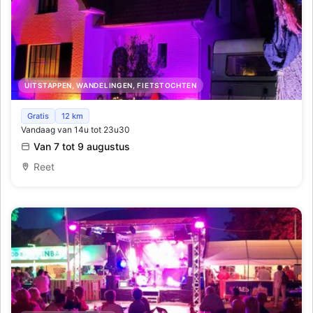
UITSTAPPEN, WANDELINGEN, FIETSTOCHTEN
Lichtfeeten Reet
Gratis
12 km
Vandaag van 14u tot 23u30
Van 7 tot 9 augustus
Reet