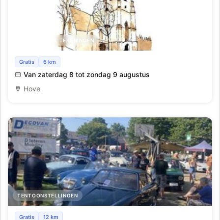
SCHILDERIJEN, TEKENINGEN
Kunst in de kerk
Gratis
6 km
Van zaterdag 8 tot zondag 9 augustus
Hove
TENTOONSTELLINGEN
Oldtimer-rally Lichtfeesten Reet
Gratis
12 km