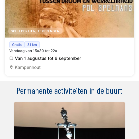
SCHILDERIJEN, TEKENINGEN
Tussen Droom en Werkelijkheid
Gratis
31 km
Vandaag van 15u30 tot 22u
Van 1 augustus tot 6 september
Kampenhout
Permanente activiteiten in de buurt