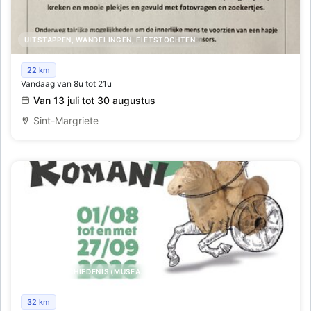
UITSTAPPEN, WANDELINGEN, FIETSTOCHTEN
47e familiale Fietszoektocht Feestcomité
22 km
Vandaag van 8u tot 21u
Van 13 juli tot 30 augustus
Sint-Margriete
KUNST,GESCHIEDENIS (MUSEA..)
Rondreizende tentoonstelling Ludi Romani (G)een
32 km