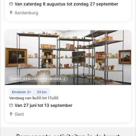
Kinderspel
Van zaterdag 8 augustus tot zondag 27 september
Aardenburg
KUNST,GESCHIEDENIS (MUSEA..)
Joseph Beuys | Wirtschaftswerte: een
Kinderen 3+
33 km
Vandaag van 9u30 tot 17u30
conservatiegeschiedenis
Van 27 juni tot 13 september
Gent