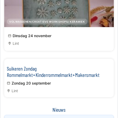
VOLWASSENEN/CREATIEVE WORKSHOPS/ KERAMIEK
Cakeschaal maken in keramiek
Dinsdag 24 november
Lint
Suikeren Zondag
Rommelmarkt+Kinderrommelmarkt+Makersmarkt
Zondag 20 september
Lint
Nieuws