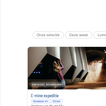
Onze selectie
Deze week
Lum
ERFGOED, BOUWKUNST
C-mine expeditie
Kinderen 4+
33 km
Vandaag van 10u tot 17u