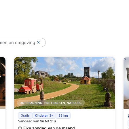
men en omgeving
ONTSPANNING, PRETPARKEN, NATUUR..
Speelpark 'Site Klein Rome'
Gratis
Kinderen 3+
33 km
Vandaag van 9u tot 21u
Elke zondag van de maand