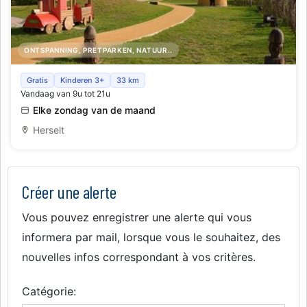
ONTSPANNING, PRETPARKEN, NATUUR..
Speelpark 'Site Klein Rome'
Gratis
Kinderen 3+
33 km
Vandaag van 9u tot 21u
Elke zondag van de maand
Herselt
Créer une alerte
Vous pouvez enregistrer une alerte qui vous
informera par mail, lorsque vous le souhaitez, des
nouvelles infos correspondant à vos critères.
Catégorie: