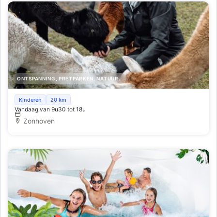
ONTSPANNING, PRETPARKEN, NATUUR..
Alpaca Meet & Greet
Kinderen
20 km
Vandaag van 9u30 tot 18u
Zonhoven