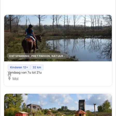
ONTSPANNING, PRETPARKEN, NATUUR..
Bitloze buitenritten te paard ook voor onervaren
Kinderen 12+
32 km
Vandaag van 7u tot 21u
mensen
Mol