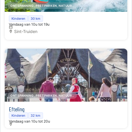
ONTSPANNING, PRETPARKEN, NATUUR..
Zwemmen bij subtropisch zwemparadijs Lago Sint-
Kinderen
30 km
Vandaag van 10u tot 19u
Truiden Bloesembad
Sint-Truiden
ONTSPANNING, PRETPARKEN, NATUUR..
Efteling
Kinderen
32 km
Vandaag van 10u tot 20u