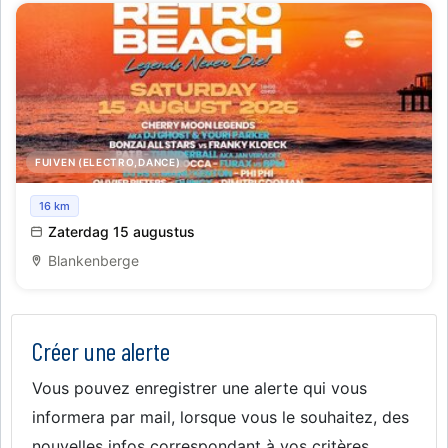
FUIVEN (ELECTRO,DANCE)
Retro Beach
16 km
Zaterdag 15 augustus
Blankenberge
Créer une alerte
Vous pouvez enregistrer une alerte qui vous
informera par mail, lorsque vous le souhaitez, des
nouvelles infos correspondant à vos critères.