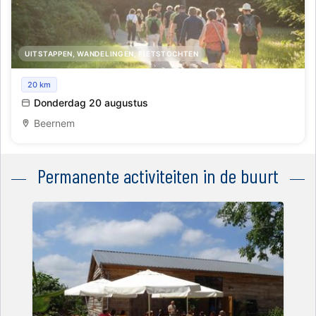
UITSTAPPEN, WANDELINGEN, FIETSTOCHTEN
Schemerwandeling: leven en rust in het bos
20 km
Donderdag 20 augustus
Beernem
Permanente activiteiten in de buurt