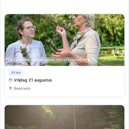
UITSTAPPEN, WANDELINGEN, FIETSTOCHTEN
Kruidenworkshop: broodbeleg
20 km
Vrijdag 21 augustus
Beernem