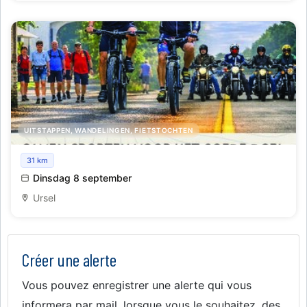
UITSTAPPEN, WANDELINGEN, FIETSTOCHTEN
De Vrijheid in Zicht
31 km
Dinsdag 8 september
Ursel
Créer une alerte
Vous pouvez enregistrer une alerte qui vous
informera par mail, lorsque vous le souhaitez, des