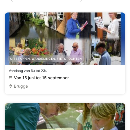
UITSTAPPEN, WANDELINGEN, FIETSTOCHTEN
Fotozoektocht 'Ogen open, een blik vertelt'
Vandaag van 6u tot 23u
Van 15 juni tot 15 september
Brugge