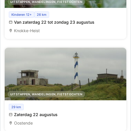
UITSTAPPEN, WANDELINGEN, FIETSTOCHTEN
Boomkikkerwandeling
Kinderen 12+
26 km
Van zaterdag 22 tot zondag 23 augustus
Knokke-Heist
UITSTAPPEN, WANDELINGEN, FIETSTOCHTEN
Uitwaaien op de Oosteroever
29 km
Zaterdag 22 augustus
Oostende