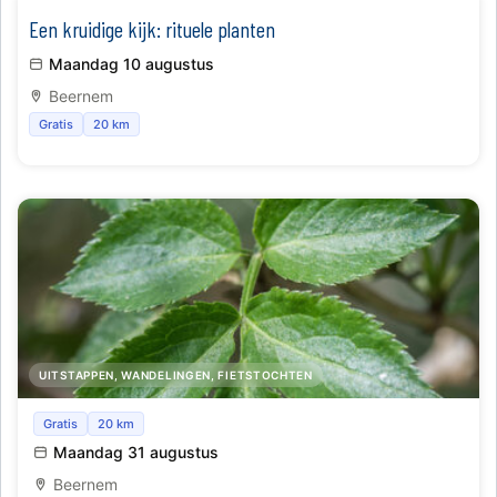
Een kruidige kijk: rituele planten
Maandag 10 augustus
Beernem
Gratis
20 km
UITSTAPPEN, WANDELINGEN, FIETSTOCHTEN
Een kruidige kijk: medicinale planten van hier
Gratis
20 km
(immuniteit en energie)
Maandag 31 augustus
Beernem