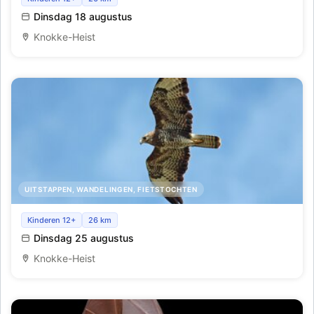
Dinsdag 18 augustus
Knokke-Heist
UITSTAPPEN, WANDELINGEN, FIETSTOCHTEN
Themawandeling: roofvogels
Kinderen 12+
26 km
Dinsdag 25 augustus
Knokke-Heist