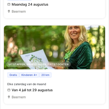
Maandag 24 augustus
Beernem
UITSTAPPEN, WANDELINGEN, FIETSTOCHTEN
Magische ontmoetingen
Gratis
Kinderen 4+
20 km
Elke zaterdag van de maand
Van 4 juli tot 29 augustus
Beernem