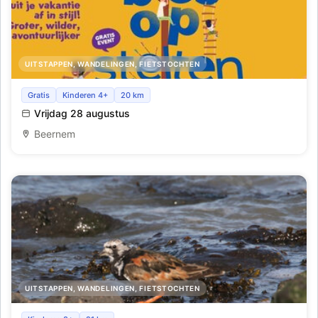
UITSTAPPEN, WANDELINGEN, FIETSTOCHTEN
Bos op Stelten xl
Gratis
Kinderen 4+
20 km
Vrijdag 28 augustus
Beernem
UITSTAPPEN, WANDELINGEN, FIETSTOCHTEN