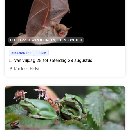
UITSTAPPEN, WANDELINGEN, FIETSTOCHTEN
Vleermuizenavond
Kinderen 12+
26 km
Van vrijdag 28 tot zaterdag 29 augustus
Knokke-Heist