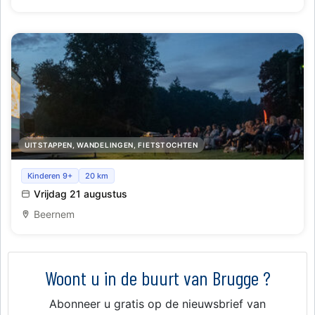
UITSTAPPEN, WANDELINGEN, FIETSTOCHTEN
Cinema Under The Trees: Leave No Trace (2018)
Kinderen 9+
20 km
Vrijdag 21 augustus
Beernem
Woont u in de buurt van Brugge ?
Abonneer u gratis op de nieuwsbrief van