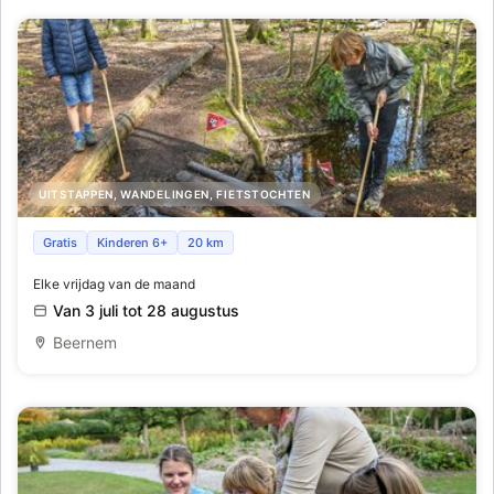
UITSTAPPEN, WANDELINGEN, FIETSTOCHTEN
Bos op stelten
Gratis
Kinderen 6+
20 km
Elke vrijdag van de maand
Van 3 juli tot 28 augustus
Beernem