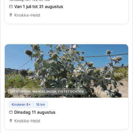
Van 1 juli tot 31 augustus
Knokke-Heist
UITSTAPPEN, WANDELINGEN, FIETSTOCHTEN
Geleide avondnatuurwandeling in het Vlaams
Kinderen 8+
18 km
strandreservaat 'de Baai van Heist'.
Dinsdag 11 augustus
Knokke-Heist