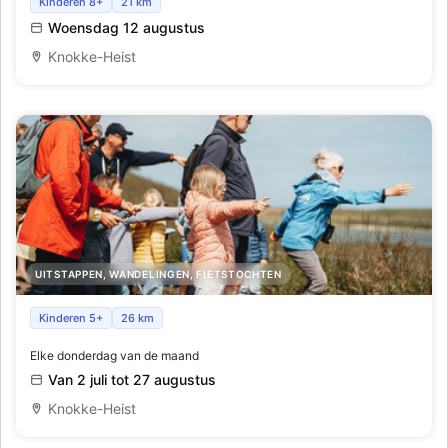
Geleide natuurwandeling in het natuurreservaat 't
Kinderen 8+
21 km
Voorland' bij Nummer Eén.
Woensdag 12 augustus
Knokke-Heist
UITSTAPPEN, WANDELINGEN, FIETSTOCHTEN
Gezinswandelingen in het Zwin
Kinderen 5+
26 km
Elke donderdag van de maand
Van 2 juli tot 27 augustus
Knokke-Heist