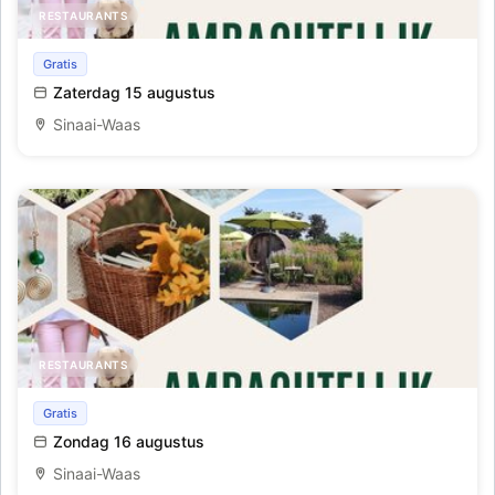
RESTAURANTS
Ambachtelijk weekend
Gratis
Zaterdag 15 augustus
Sinaai-Waas
RESTAURANTS
Ambachtelijk weekend dag 2
Gratis
Zondag 16 augustus
Sinaai-Waas