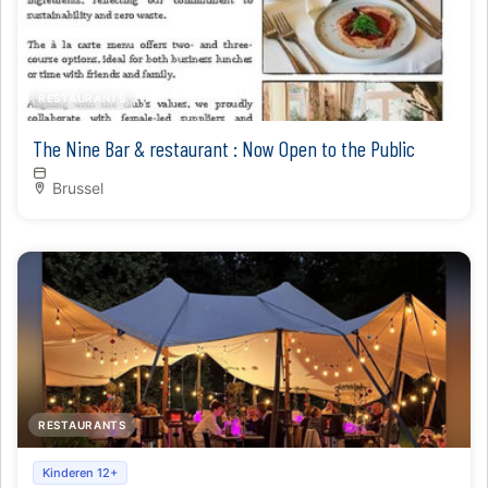
RESTAURANTS
The Nine Bar & restaurant : Now Open to the Public
Brussel
RESTAURANTS
Peruaans Pop up restaurant
Kinderen 12+