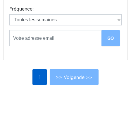
Fréquence:
1
>> Volgende >>