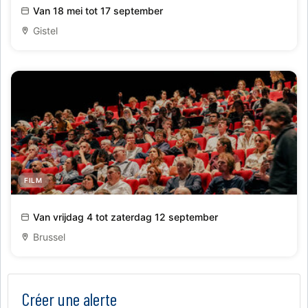
wolken'
Van 18 mei tot 17 september
Gistel
FILM
Brussels International Film Festival
Van vrijdag 4 tot zaterdag 12 september
Brussel
Créer une alerte