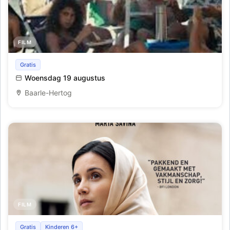
FILM
Openlucht film; Gioia Mia
Gratis
Woensdag 19 augustus
Baarle-Hertog
FILM
Mooov wijkt af - La Ragazza del Futuro
Gratis
Kinderen 6+