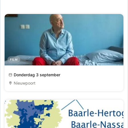
FILM
Cinema City - Zondag de Negenste
Donderdag 3 september
Nieuwpoort