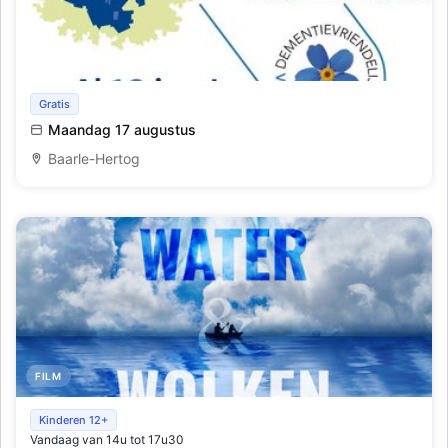
FILM
Film; Mama is een portret
Gratis
Maandag 17 augustus
Baarle-Hertog
FILM
Filmvoorstellingen 'Credo de Kraai' of 'Tussen water en
Kinderen 12+
Vandaag van 14u tot 17u30