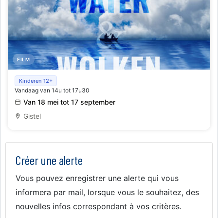
FILM
Filmvoorstellingen 'Credo de Kraai' of 'Tussen water en
Kinderen 12+
Vandaag van 14u tot 17u30
wolken'
Van 18 mei tot 17 september
Gistel
Créer une alerte
Vous pouvez enregistrer une alerte qui vous
informera par mail, lorsque vous le souhaitez, des
nouvelles infos correspondant à vos critères.