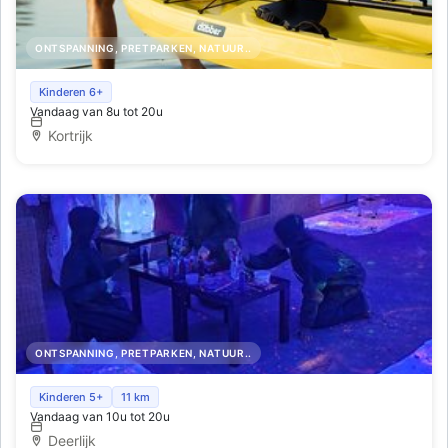
ONTSPANNING, PRETPARKEN, NATUUR..
Kajak Verhuur - Dobber
Kinderen 6+
Vandaag van 8u tot 20u
Kortrijk
ONTSPANNING, PRETPARKEN, NATUUR..
De Verf Sgiet Schuur
Kinderen 5+
11 km
Vandaag van 10u tot 20u
Deerlijk