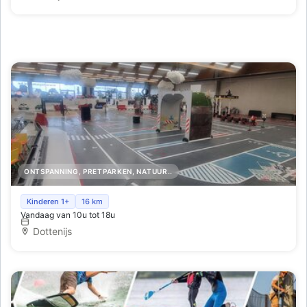
ONTSPANNING, PRETPARKEN, NATUUR..
Kindertour met elektrische auto
Kinderen 1+
16 km
Vandaag van 10u tot 18u
Dottenijs