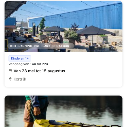
ONTSPANNING, PRETPARKEN, NATUUR..
Barlocal
Kinderen 1+
Vandaag van 14u tot 22u
Van 28 mei tot 15 augustus
Kortrijk