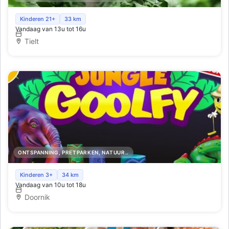
Honden Sensory-Belevingsweide De Roedelhoeve
Kinderen 21+
33 km
Vandaag van 13u tot 16u
Tielt
ONTSPANNING, PRETPARKEN, NATUUR..
Jungle Goolfy - fluorescerende indoor minigolfbaan
Kinderen 3+
34 km
Vandaag van 10u tot 18u
Doornik