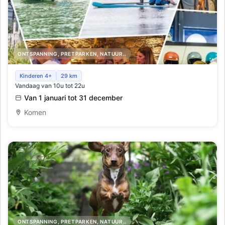
ONTSPANNING, PRETPARKEN, NATUUR..
Ice Mountain Adventure Park – Avontuurlijk
Kinderen 4+
29 km
Vandaag van 10u tot 22u
Sportcentrum
Van 1 januari tot 31 december
Komen
ONTSPANNING, PRETPARKEN, NATUUR..