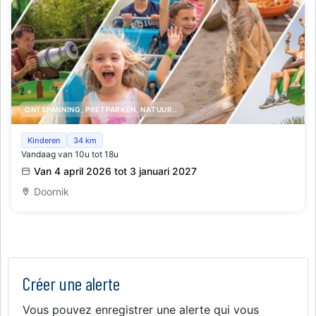
ONTSPANNING, PRETPARKEN, NATUUR..
Jungle City – pret- en dierenpark voor kinderen
Kinderen
34 km
Vandaag van 10u tot 18u
Van 4 april 2026 tot 3 januari 2027
Doornik
Créer une alerte
Vous pouvez enregistrer une alerte qui vous