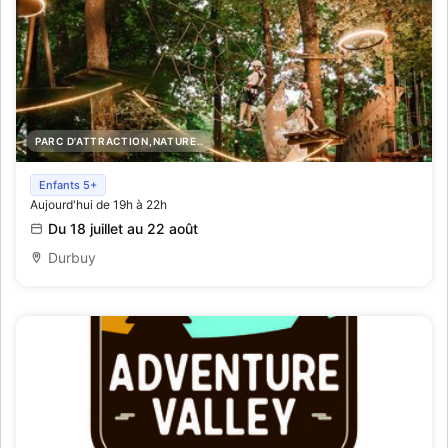
PARC D'ATTRACTION,NATURE..
Forest Lights - Zomeravonden in het klimbos
Enfants 5+
Aujourd'hui de 19h à 22h
Du 18 juillet au 22 août
Durbuy