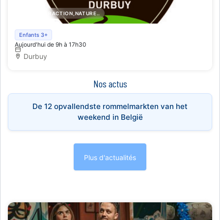
PARC D'ATTRACTION,NATURE..
Adventure Valley Durbuy
Enfants 3+
Aujourd'hui de 9h à 17h30
Durbuy
Nos actus
De 12 opvallendste rommelmarkten van het
weekend in België
Plus d'actualités