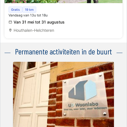
Open beeldentuin en atelier
Gratis
19 km
Vandaag van 13u tot 18u
Van 31 mei tot 31 augustus
Houthalen-Helchteren
Permanente activiteiten in de buurt