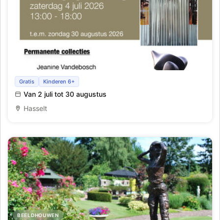
BEELDHOUWEN
Ivo Konings en Otis Cox (grootvader en kleinzoon)
Gratis
Kinderen 6+
Van 2 juli tot 30 augustus
Hasselt
BEELDHOUWEN