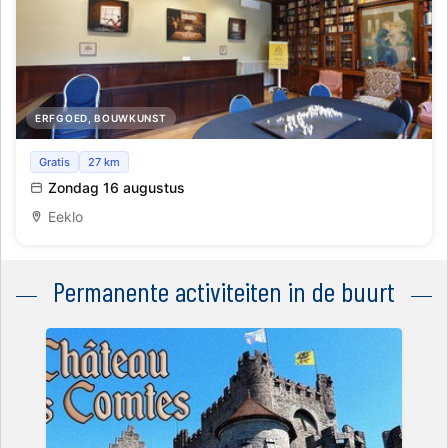
ERFGOED, BOUWKUNST
Kunstevenement: Arme Klaren ontsluierd
Gratis
27 km
Zondag 16 augustus
Eeklo
Permanente activiteiten in de buurt