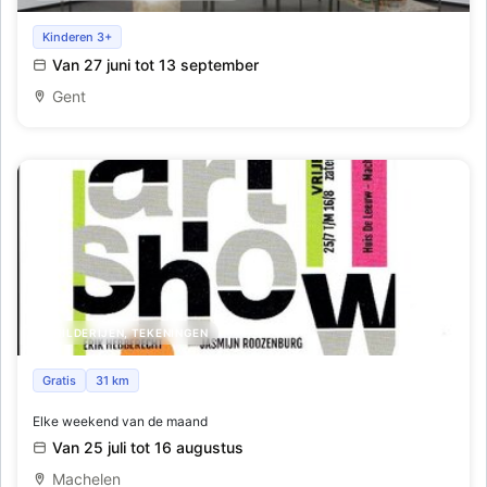
Joseph Beuys | Wirtschaftswerte: een
Kinderen 3+
conservatiegeschiedenis
Van 27 juni tot 13 september
Gent
SCHILDERIJEN, TEKENINGEN
Art show
Gratis
31 km
Elke weekend van de maand
Van 25 juli tot 16 augustus
Machelen