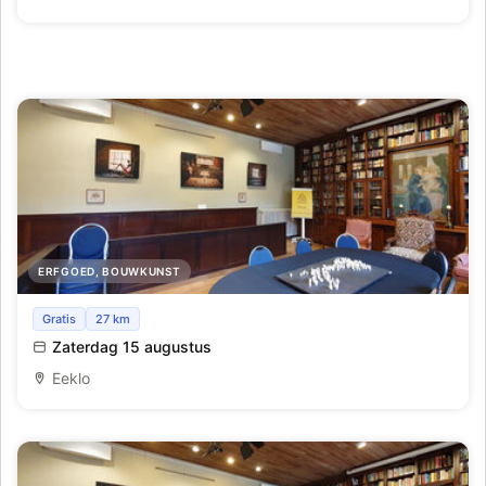
ERFGOED, BOUWKUNST
Kunstevenement: Arme Klaren ontsluierd
Gratis
27 km
Zaterdag 15 augustus
Eeklo