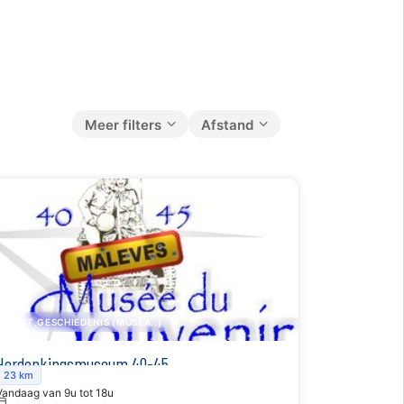
Meer filters
Afstand
KUNST,GESCHIEDENIS (MUSEA..)
Herdenkingsmuseum 40-45
23 km
Vandaag van 9u tot 18u