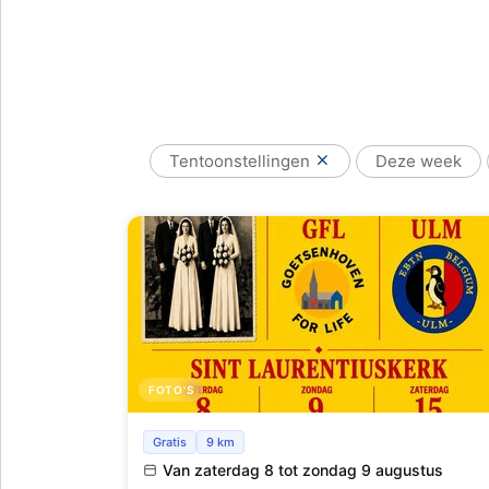
Tentoonstellingen
Deze week
FOTO'S
Ons dorp viert en verenigt.
Gratis
9 km
Van zaterdag 8 tot zondag 9 augustus