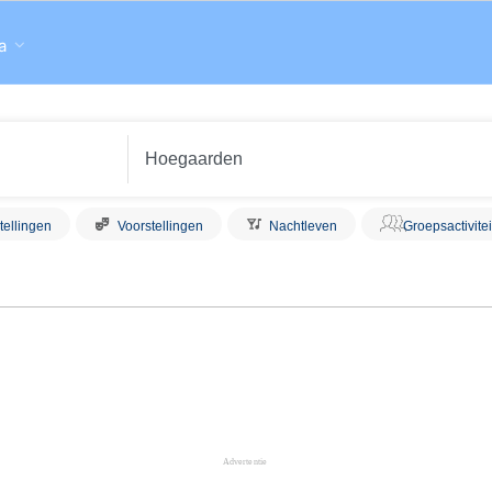
a
tellingen
Voorstellingen
Nachtleven
Groepsactivite