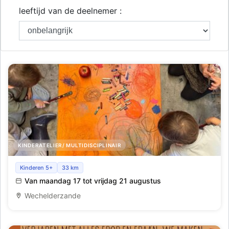
leeftijd van de deelnemer :
KINDERATELIER/ MULTIDISCIPLINAIR
Creatief kamp in het kasteel - Thema Licht & Schaduw
Kinderen 5+
33 km
Van maandag 17 tot vrijdag 21 augustus
Wechelderzande