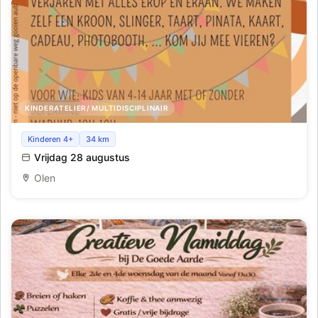
KINDERATELIER/ MULTIDISCIPLINAIR
Creatieve vrijdag - iedereen jarig
Kinderen 4+
34 km
Vrijdag 28 augustus
Olen