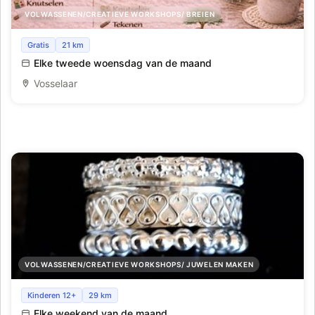
VOLWASSENEN/CREATIEVE WORKSHOPS/ BREIEN
Creatieve Namiddag
Gratis
21 km
Elke tweede woensdag van de maand
Vosselaar
VOLWASSENEN/CREATIEVE WORKSHOPS/ JUWELEN MAKEN
Workshop Maakzelf je zilveren ring of hanger
Kinderen 12+
29 km
Elke weekend van de maand