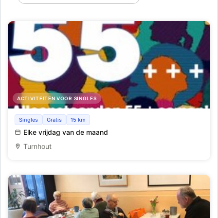
ACTIVITEITEN VOOR SINGLES
Samenkomst alleenstaanden 55 +
Singles
Gratis
15 km
Elke vrijdag van de maand
Turnhout