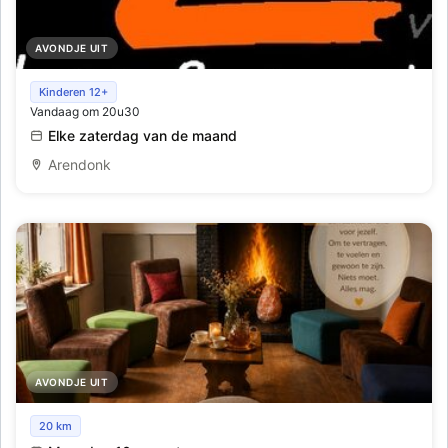
AVONDJE UIT
Dansavonden bij Dansclub DanZation
Kinderen 12+
Vandaag om 20u30
Elke zaterdag van de maand
Arendonk
AVONDJE UIT
Maandagavonden met een gouden randje
20 km