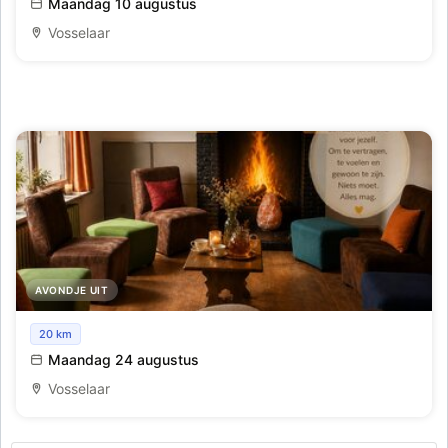
Maandag 10 augustus
Vosselaar
AVONDJE UIT
Maandagavonden met een gouden randje
20 km
Maandag 24 augustus
Vosselaar