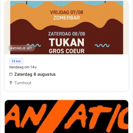
AVONDJE UIT
SchoL ! Festival
14 km
Vandaag om 14u
Zaterdag 8 augustus
Turnhout