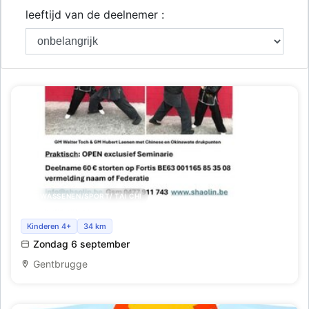
leeftijd van de deelnemer :
VOLWASSENEN/SPORT/ TAI CHI
Seminarie drukpunten als zelfverdediging
Kinderen 4+
34 km
Zondag 6 september
Gentbrugge