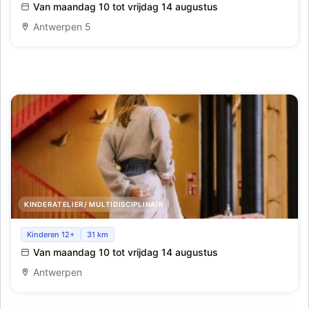
Van maandag 10 tot vrijdag 14 augustus
Antwerpen 5
KINDERATELIER/ MULTIDISCIPLINAIR
'Modekamp: Maak een nieuw ontwerp met pre-loved
Kinderen 12+
31 km
kleding_Pulcinella_Week 7
Van maandag 10 tot vrijdag 14 augustus
Antwerpen