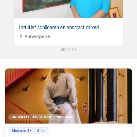
Intuitief schilderen en abstract mixed...
Antwerpen 6
KINDERATELIER/ MULTIDISCIPLINAIR
'Modekamp: Maak een nieuw ontwerp met pre-loved
Kinderen 8+
31 km