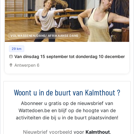
VOLWASSENEN/DANS/ AFRIKAANSE DANS
Cursussen Afirkaanse Dans met Fanny Heuten &
29 km
perussionisten
Van dinsdag 15 september tot donderdag 10 december
Antwerpen 6
Woont u in de buurt van Kalmthout ?
Abonneer u gratis op de nieuwsbrief van
Wattedoen.be en blijf op de hoogte van de
activiteiten die bij u in de buurt plaatsvinden!
Nieuwbrief voorbeeld
voor
Kalmthout
.