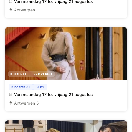
kleding_Pulcinella_Week 8
Van maandag 17 tot vrijdag 21 augustus
Antwerpen
KINDERATELIER/ OVERIGE
Fashion Restyling Lab_Antwerpen_Week8
Kinderen 8+
31 km
Van maandag 17 tot vrijdag 21 augustus
Antwerpen 5