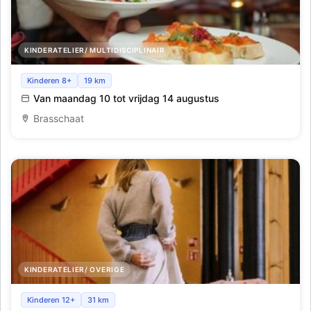
KINDERATELIER/ MULTIDISCIPLINAIR
Pop-up Restaurant_Brasschaat_Week 7
Kinderen 8+
19 km
Van maandag 10 tot vrijdag 14 augustus
Brasschaat
KINDERATELIER/ OVERIGE
Fashion Restyling Lab_Antwerpen_Week7
Kinderen 12+
31 km