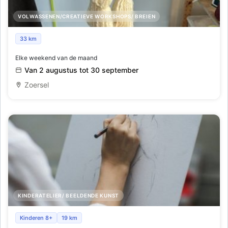
VOLWASSENEN/CREATIEVE WORKSHOPS/ BREIEN
Workshop wolspinnen voor beginners
33 km
Elke weekend van de maand
Van 2 augustus tot 30 september
Zoersel
KINDERATELIER/ BEELDENDE KUNST
Tekenkamp_Brasschaat_Zomer 8
Kinderen 8+
19 km