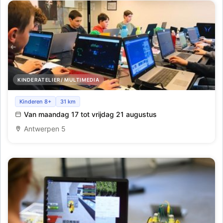
KINDERATELIER/ MULTIMEDIA
Studio Scratch_Antwerpen_Zomer 8
Kinderen 8+
31 km
Van maandag 17 tot vrijdag 21 augustus
Antwerpen 5