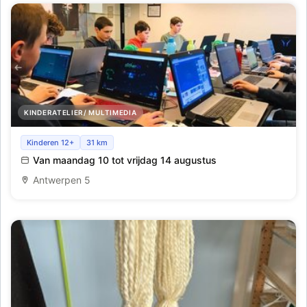
KINDERATELIER/ MULTIMEDIA
Studio Scratch_Antwerpen_Zomer 7
Kinderen 12+
31 km
Van maandag 10 tot vrijdag 14 augustus
Antwerpen 5