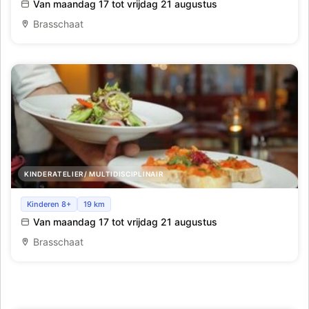
Van maandag 17 tot vrijdag 21 augustus
Brasschaat
KINDERATELIER/ MULTIDISCIPLINAIR
Pop-up Restaurant_Brasschaat_Week 8
Kinderen 8+
19 km
Van maandag 17 tot vrijdag 21 augustus
Brasschaat