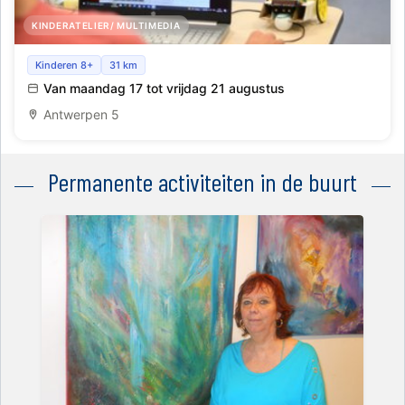
KINDERATELIER/ MULTIMEDIA
Creëer je eigen game in Scratch_Antwerpen_Zomer
Kinderen 8+
31 km
8_Overnachting
Van maandag 17 tot vrijdag 21 augustus
Antwerpen 5
Permanente activiteiten in de buurt