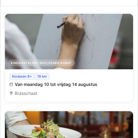
KINDERATELIER/ BEELDENDE KUNST
Tekenkamp_Brasschaat_Zomer 7
Kinderen 8+
19 km
Van maandag 10 tot vrijdag 14 augustus
Brasschaat