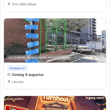
Sint-Gillis-Waas
UITSTAPPEN, WANDELINGEN, FIETSTOCHTEN
Een eigen straatnaam op de Hertogensite
Kinderen 6+
Zondag 9 augustus
Leuven