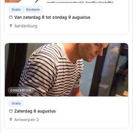
Tweedaags Romeins Festival Ludi Romani (G)een
Gratis
Kinderen
kinderspel
Van zaterdag 8 tot zondag 9 augustus
Aardenburg
CONCERTEN
Er loopt een dierentuin over de beiaard van Sint-
Gratis
Catharina
Zaterdag 8 augustus
Antwerpen 2