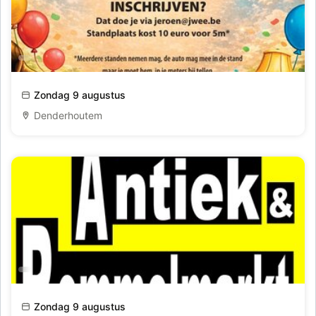
De 5de Atomse Rommelmarkt
Zondag 9 augustus
Denderhoutem
Antiek & Rommelmarkt te Kortrijk
Zondag 9 augustus