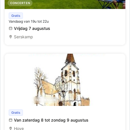
CONCERTEN
Live optreden The Karma Collective
Gratis
Vandaag van 19u tot 22u
Vrijdag 7 augustus
Serskamp
SCHILDERIJEN, TEKENINGEN
Kunst in de kerk
Gratis
Van zaterdag 8 tot zondag 9 augustus
Hove