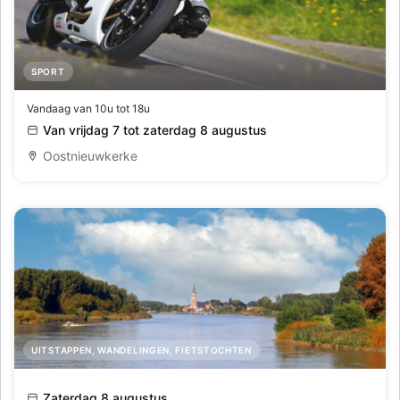
SPORT
12de Bepijlde Westkant - Motorrit
Vandaag van 10u tot 18u
Van vrijdag 7 tot zaterdag 8 augustus
Oostnieuwkerke
UITSTAPPEN, WANDELINGEN, FIETSTOCHTEN
Dagtocht vanuit Temse, Sint-Amands en Dendermonde
Zaterdag 8 augustus