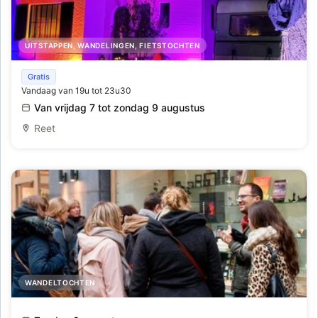
UITSTAPPEN, WANDELINGEN, FIETSTOCHTEN
Lichtfeeten Reet
Gratis
Vandaag van 19u tot 23u30
Van vrijdag 7 tot zondag 9 augustus
Reet
WANDELTOCHTEN
Gegidste wandeling: De Joodse Buurt