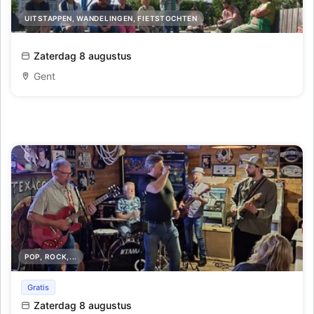
UITSTAPPEN, WANDELINGEN, FIETSTOCHTEN
De oude havenbuurt herleeft
Zaterdag 8 augustus
Gent
POP, ROCK,...
Zomerbar concert Gasoline
Gratis
Zaterdag 8 augustus