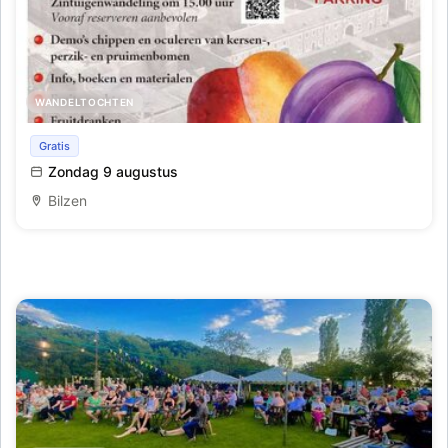
WANDELTOCHTEN
Nationale Zomerfruitdag
Gratis
Zondag 9 augustus
Bilzen