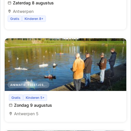
Zaterdag 8 augustus
Antwerpen
Gratis
Kinderen 8+
ANIMATIE, FEESTJES,..
Wedstrijd voor stoomaaangedreven en radiobestuurde
Gratis
Kinderen 5+
modelschepen
Zondag 9 augustus
Antwerpen 5