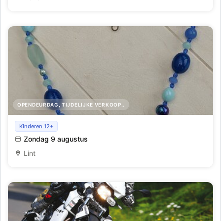
OPENDEURDAG, TIJDELIJKE VERKOOP..
Moederdagverkoop in Lint
Kinderen 12+
Zondag 9 augustus
Lint