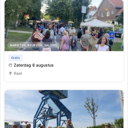
MARKTEN, BEURZEN, SALONS
Avondmarkt - Lichtmarkt tijdens de Lichtfeesten
Gratis
Zaterdag 8 augustus
Reet