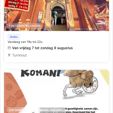
TENTOONSTELLINGEN
1ste grote Miniatuurkermis tentoonstelling
Gratis
Vandaag van 18u tot 22u
Van vrijdag 7 tot zondag 9 augustus
Turnhout
ONTSPANNING, PRETPARKEN, NATUUR..