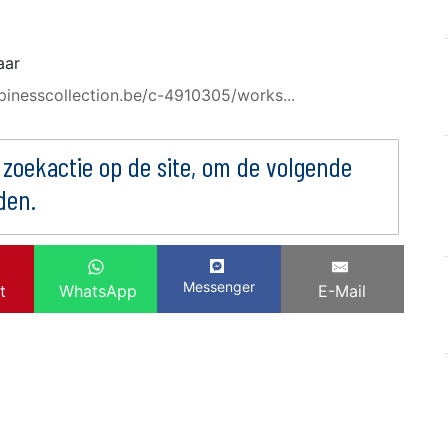
aar
ppinesscollection.be/c-4910305/works...
 zoekactie op de site, om de volgende
den.
Messenger
t
WhatsApp
E-Mail