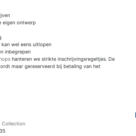
ijven
e eigen ontwerp
g
 kan wel eens uitlopen
en inbegrepen
hops
hanteren we strikte inschrijvingsregeltjes. De
e wordt maar gereserveerd bij betaling van het
 Collection
 35