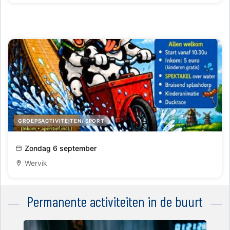
GROEPSACTIVITEITEN/ SPORT
Vél'eau Splash en Duckrace
Zondag 6 september
Wervik
Permanente activiteiten in de buurt