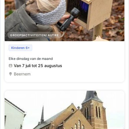
GROEPSACTIVITEITEN/ AUTRE
Escapegame: missie Bulskampveld
Kinderen 6+
Elke dinsdag van de maand
Van 7 juli tot 25 augustus
Beernem