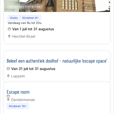
GROEPSACTIVITEITEN
De Sint-Lambertuskerk bruist van het leven (en de
Gratis
Kinderen 8+
Vandaag van 8u tot 20u
koelte)…..als jij dat wilt
Van 1 juli tot 31 augustus
Hechtel-Eksel
Beleef een authentiek doolhof - natuurlijke 'escape space'
Van 31 juli tot 31 augustus
Loppem
Escape room
Dendermonde
Kinderen 10+