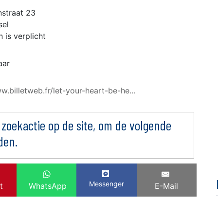
nstraat 23
sel
 is verplicht
aar
w.billetweb.fr/let-your-heart-be-he...
 zoekactie op de site, om de volgende
den.
Messenger
t
WhatsApp
E-Mail