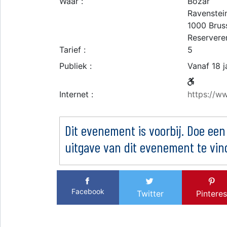
Waar :
Bozar
Ravenstei
1000
Brus
Reserveren
Tarief :
5
Publiek :
Vanaf 18 j
Internet :
https://ww
Dit evenement is voorbij. Doe een
uitgave van dit evenement te vin
Facebook
Twitter
Pinteres