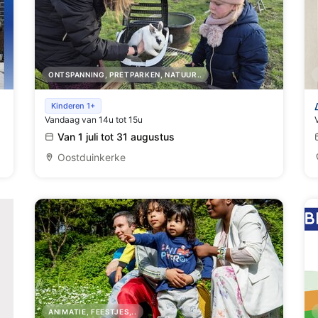
ONTSPANNING, PRETPARKEN, NATUUR..
Boerderijbezoek
Kinderen 1+
Vandaag van 14u tot 15u
Van 1 juli tot 31 augustus
Oostduinkerke
ANIMATIE, FEESTJES,..