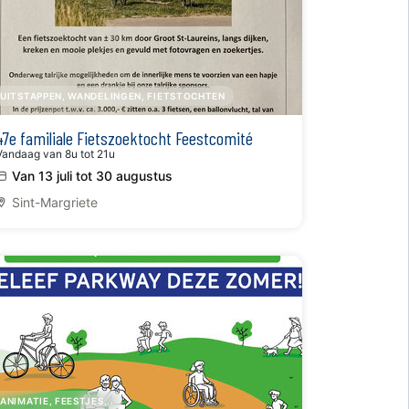
UITSTAPPEN, WANDELINGEN, FIETSTOCHTEN
47e familiale Fietszoektocht Feestcomité
Vandaag van 8u tot 21u
Van 13 juli tot 30 augustus
Sint-Margriete
ANIMATIE, FEESTJES,..