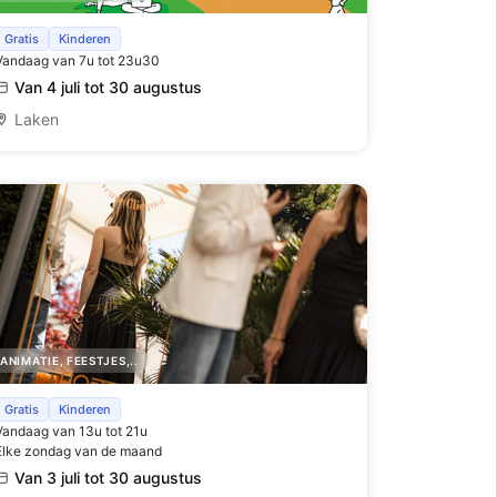
Ontdek deze zomer Parkway ! ☀️
Gratis
Kinderen
Vandaag van 7u tot 23u30
Van 4 juli tot 30 augustus
Laken
ANIMATIE, FEESTJES,..
Horta x Veuve Clicquot Rooftop Terrace
Gratis
Kinderen
Vandaag van 13u tot 21u
Elke zondag van de maand
Van 3 juli tot 30 augustus