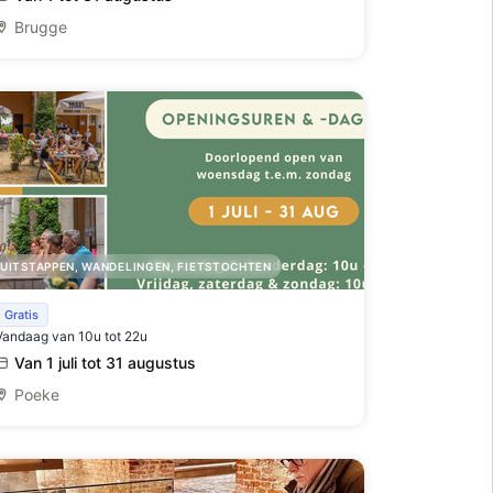
Brugge
UITSTAPPEN, WANDELINGEN, FIETSTOCHTEN
Zomerbar Koetshuis
Gratis
Vandaag van 10u tot 22u
Van 1 juli tot 31 augustus
Poeke