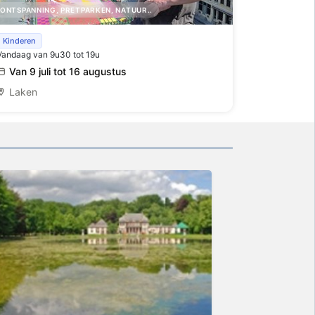
ONTSPANNING, PRETPARKEN, NATUUR..
Avant-première van het Bloementapijt van de
Kinderen
Vandaag van 9u30 tot 19u
Grote Markt in Mini-Europe
Van 9 juli tot 16 augustus
Laken