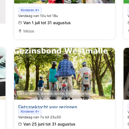
Schatten van vlieg in de Plantentuin
Kinderen 4+
Vandaag van 10u tot 18u
Van 1 juli tot 31 augustus
Meise
UITSTAPPEN, WANDELINGEN, FIETSTOCHTEN
Fietszoektocht voor gezinnen
Kinderen 4+
Vandaag van 7u tot 23u30
Van 25 juni tot 31 augustus