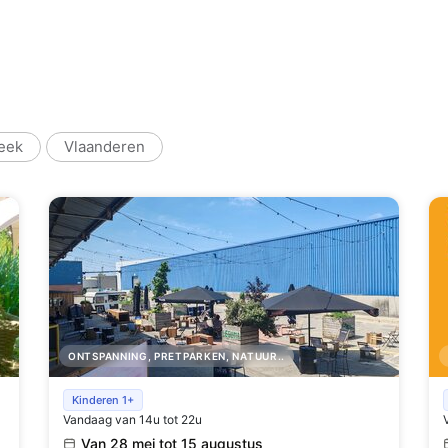
eek
Vlaanderen
ONTSPANNING, PRETPARKEN, NATUUR..
Barlocal
Kinderen 1+
Vandaag van 14u tot 22u
Van 28 mei tot 15 augustus