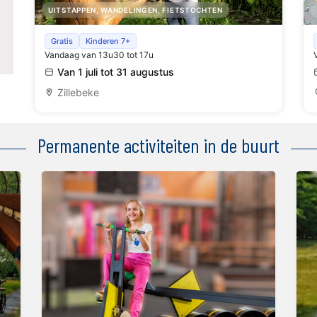
UITSTAPPEN, WANDELINGEN, FIETSTOCHTEN
Kraak de code van de Schatkist van Vlieg
Gratis
Kinderen 7+
Vandaag van 13u30 tot 17u
Van 1 juli tot 31 augustus
Zillebeke
Permanente activiteiten in de buurt