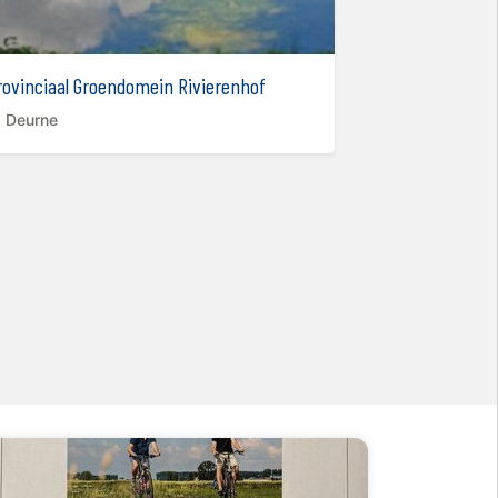
rovinciaal Groendomein Rivierenhof
Bloso Domein 
Deurne
Hofstade