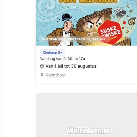
ONTSPANNING, PRETPARKEN, NATUUR..
Zoek een Schat van Vlieg in het Suske en
Kinderen 5+
Vandaag van 9u30 tot 17u
Wiske Museum tijdens de zomervakantie
Van 1 juli tot 30 augustus
Kalmthout