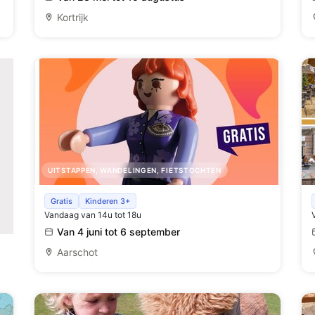
Kortrijk
UITSTAPPEN, WANDELINGEN, FIETSTOCHTEN
Kinderzoektocht Studio Flo
Gratis
Kinderen 3+
Vandaag van 14u tot 18u
Van 4 juni tot 6 september
Aarschot