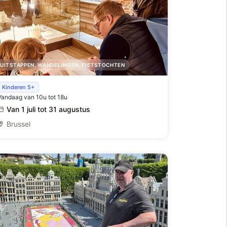
UITSTAPPEN, WANDELINGEN, FIETSTOCHTEN
Ondergrondse speurtocht
Kinderen 5+
Vandaag van 10u tot 18u
Van 1 juli tot 31 augustus
Brussel