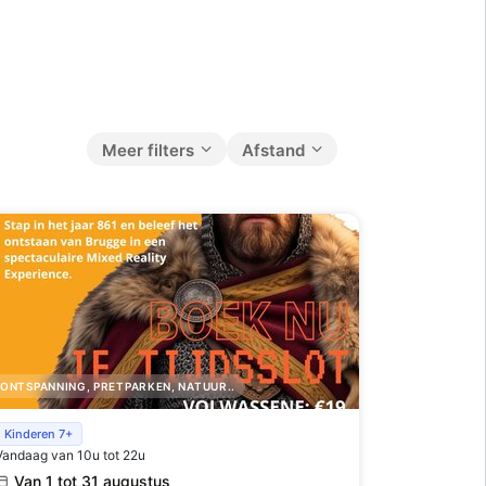
Meer filters
Afstand
ONTSPANNING, PRETPARKEN, NATUUR..
Rise of Bruges - speel en beleef het ontstaan
Kinderen 7+
Vandaag van 10u tot 22u
van Brugge met familie en vrienden
Van 1 tot 31 augustus