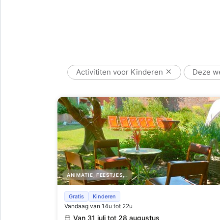
Activititen voor Kinderen
Deze w
ANIMATIE, FEESTJES,..
Zomer In De Pastorie
Gratis
Kinderen
Vandaag van 14u tot 22u
Van 31 juli tot 28 augustus