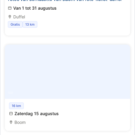
Van 1 tot 31 augustus
Duffel
Gratis
13 km
Gezellige rommelmarkt Parkbuurt Boom
16 km
Zaterdag 15 augustus
Boom