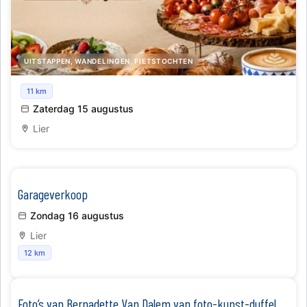
UITSTAPPEN, WANDELINGEN, FIETSTOCHTEN
Dolce Vita Breakfast
11 km
Zaterdag 15 augustus
Lier
Garageverkoop
Zondag 16 augustus
Lier
12 km
Foto’s van Bernadette Van Dalem van foto-kunst-duffel