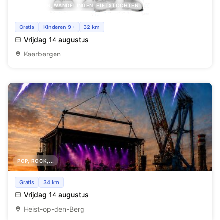
UITSTAPPEN, WANDELINGEN, FIETSTOCHTEN
Trage korte wandeltocht
Gratis
Kinderen 9+
32 km
Vrijdag 14 augustus
Keerbergen
POP, ROCK,...
Stagefright
Gratis
34 km
Vrijdag 14 augustus
Heist-op-den-Berg