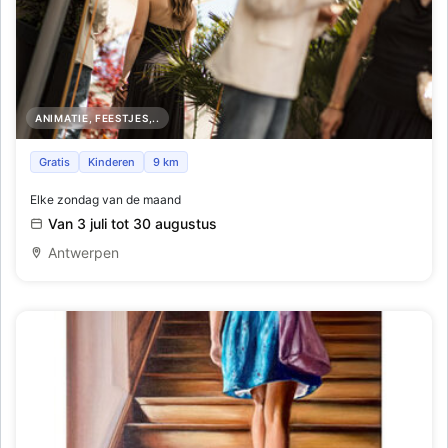
ANIMATIE, FEESTJES,..
Horta x Veuve Clicquot Rooftop Terrace
Gratis
Kinderen
9 km
Elke zondag van de maand
Van 3 juli tot 30 augustus
Antwerpen