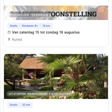
SCHILDERIJEN, TEKENINGEN
Zomertentoonstelling
Gratis
Kinderen 8+
16 km
Van zaterdag 15 tot zondag 16 augustus
Rumst
UITSTAPPEN, WANDELINGEN, FIETSTOCHTEN
Hoe zomers kan je zijn....
Gratis
32 km