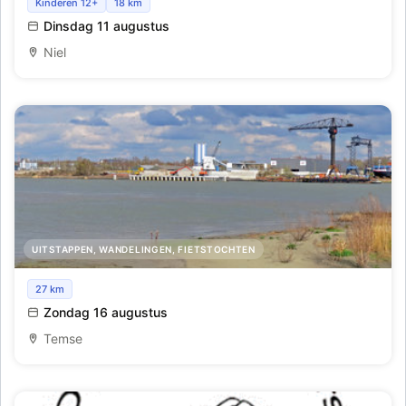
Beach Petanque
Kinderen 12+
18 km
Dinsdag 11 augustus
Niel
UITSTAPPEN, WANDELINGEN, FIETSTOCHTEN
Schelderondvaart vanuit Temse met bezoek aan het
27 km
Noordelijk Eiland
Zondag 16 augustus
Temse