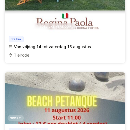
OPENDEURDAG, TIJDELIJKE VERKOOP..
De Tuindegustatie
32 km
Van vrijdag 14 tot zaterdag 15 augustus
Tielrode
SPORT