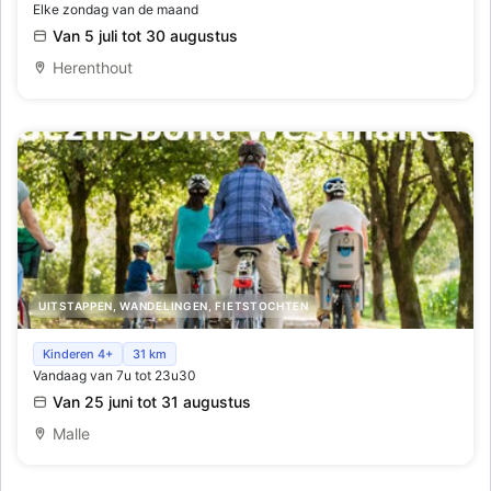
Elke zondag van de maand
Van 5 juli tot 30 augustus
Herenthout
UITSTAPPEN, WANDELINGEN, FIETSTOCHTEN
Fietszoektocht voor gezinnen
Kinderen 4+
31 km
Vandaag van 7u tot 23u30
Van 25 juni tot 31 augustus
Malle