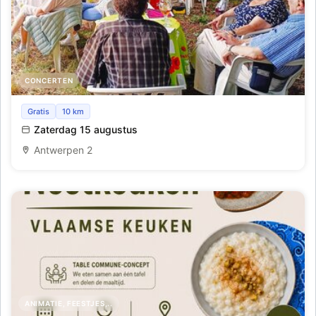
CONCERTEN
Romantisch beiaardconcert in Sint-Catharina
Gratis
10 km
Antwerpen-Kiel
Zaterdag 15 augustus
Antwerpen 2
ANIMATIE, FEESTJES,..