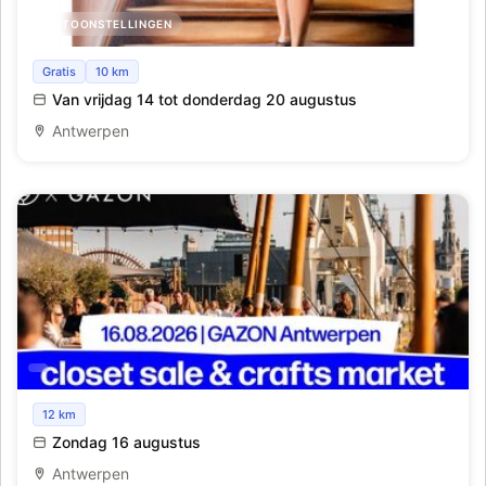
TENTOONSTELLINGEN
'Stukken van Mensen' - expositie Mit-Daniëla Van
Gratis
10 km
Lancker
Van vrijdag 14 tot donderdag 20 augustus
Antwerpen
Veelteveel x Gazon Antwerpen | closet sale & crafts
12 km
Zondag 16 augustus
Antwerpen