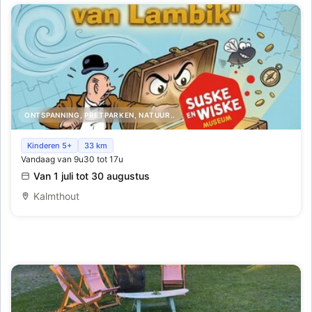
ONTSPANNING, PRETPARKEN, NATUUR..
Zoek een Schat van Vlieg in het Suske en Wiske Museum
Kinderen 5+
33 km
Vandaag van 9u30 tot 17u
tijdens de zomervakantie
Van 1 juli tot 30 augustus
Kalmthout