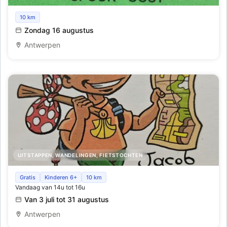
Mega grote openlucht Rommelmarkt op de mega
10 km
parking van park spoor oost
Zondag 16 augustus
Antwerpen
UITSTAPPEN, WANDELINGEN, FIETSTOCHTEN
Schat van vlieg zoektocht, heerlijk speurneuzen in de
Gratis
Kinderen 6+
10 km
Vandaag van 14u tot 16u
kerk - zoveel te beleven
Van 3 juli tot 31 augustus
Antwerpen