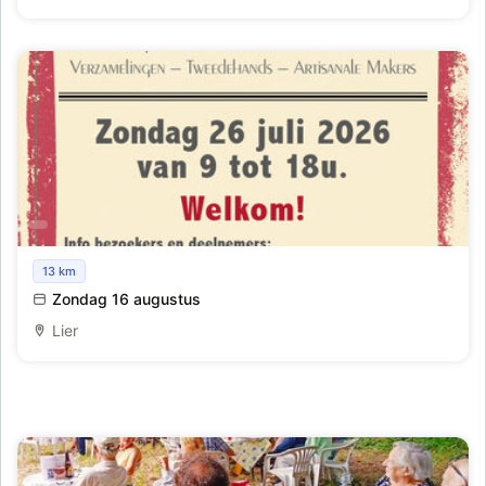
Vintage & Retro Brocanterie - Lier
13 km
Zondag 16 augustus
Lier