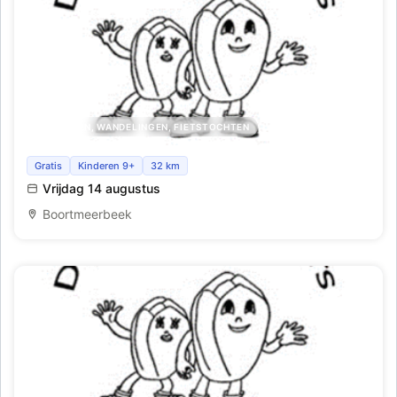
UITSTAPPEN, WANDELINGEN, FIETSTOCHTEN
Vrijdag na de noen wandeltocht
Gratis
Kinderen 9+
32 km
Vrijdag 14 augustus
Boortmeerbeek