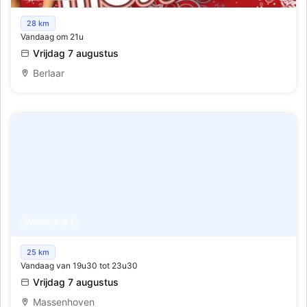
Hete mosselfuif
28 km
Vandaag om 21u
Vrijdag 7 augustus
Berlaar
AVONDJE UIT
Kaartwedstrijd 'Slagen Halen'
25 km
Vandaag van 19u30 tot 23u30
Vrijdag 7 augustus
Massenhoven