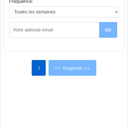
Fréquence:
1
>> Volgende >>