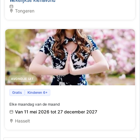
Tongeren
AVONDJE UIT
Samen mediteren en tot rust komen met Falun Dafa
Gratis
Kinderen 6+
Elke maandag van de maand
Van 11 mei 2026 tot 27 december 2027
Hasselt