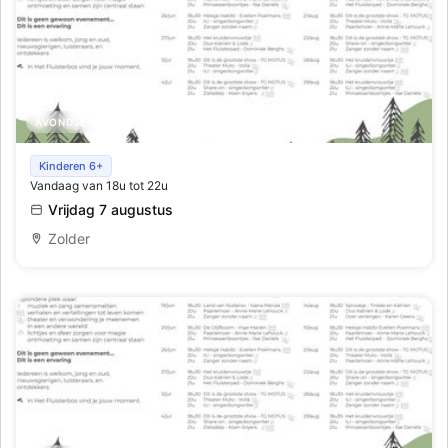
AVONDJE UIT
Het fluisterbos - cultuur in de natuur
Kinderen 6+
Vandaag van 18u tot 22u
Vrijdag 7 augustus
Zolder