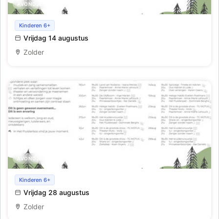
AVONDJE UIT
Het fluisterbos - cultuur in de natuur
Kinderen 6+
Vrijdag 14 augustus
Zolder
AVONDJE UIT
Het fluisterbos - cultuur in de natuur
Kinderen 6+
Vrijdag 28 augustus
Zolder