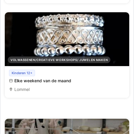
VOLWASSENEN/CREATIEVE WORKSHOPS/ JUWELEN MAKEN
Workshop Maakzelf je zilveren ring of hanger
Kinderen 12+
Elke weekend van de maand
Lommel