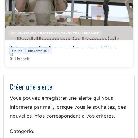
VOLWASSENEN/CREATIEVE WORKSHOPS/ KERAMIEK
Online cursus Beeldhouwen in keramiek met Katrin
Online
Kinderen 10+
Dekoninck
Hasselt
Créer une alerte
Vous pouvez enregistrer une alerte qui vous
informera par mail, lorsque vous le souhaitez, des
nouvelles infos correspondant à vos critères.
Catégorie: