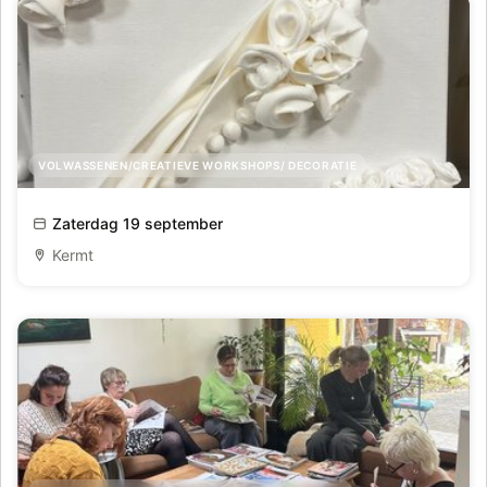
VOLWASSENEN/CREATIEVE WORKSHOPS/ DECORATIE
Meditatieve Wandkunst in Klei
Zaterdag 19 september
Kermt