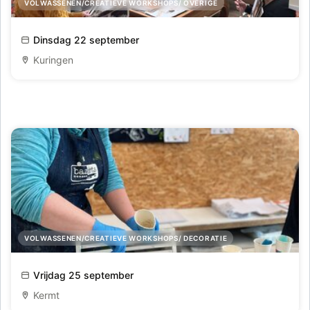
VOLWASSENEN/CREATIEVE WORKSHOPS/ OVERIGE
Workshop Collage-mindfulness
Dinsdag 22 september
Kuringen
VOLWASSENEN/CREATIEVE WORKSHOPS/ DECORATIE
Epoxy/resin art: zeezicht (september)
Vrijdag 25 september
Kermt