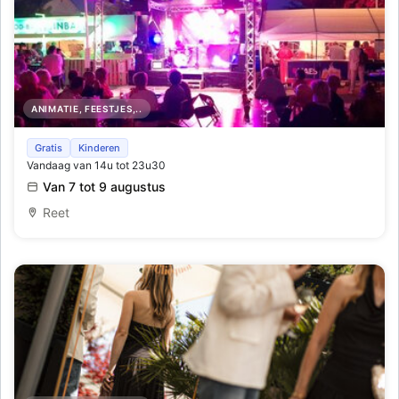
ANIMATIE, FEESTJES,..
Live Muziek aan onze zomerbars tijdens de Lichtfeesten
Gratis
Kinderen
Vandaag van 14u tot 23u30
Van 7 tot 9 augustus
Reet