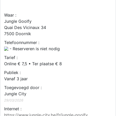
Waar :
Jungle Goolfy
Quai Des Vicinaux 34
7500
Doornik
Telefoonnummer :
- Reserveren is niet nodig
Tarief :
Online € 7,5 • Ter plaatse € 8
Publiek :
Vanaf 3 jaar
Toegevoegd door :
Jungle City
29/03/2026
Internet :
https://www.jungle-city.be/fr/jungle-goolfy