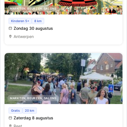
MARKTEN, BEURZEN, SALONS
Lambermontmartre schildersmarkt
Kinderen 5+
8 km
Zondag 30 augustus
Antwerpen
MARKTEN, BEURZEN, SALONS
Avondmarkt - Lichtmarkt tijdens de Lichtfeesten
Gratis
20 km
Zaterdag 8 augustus
Reet