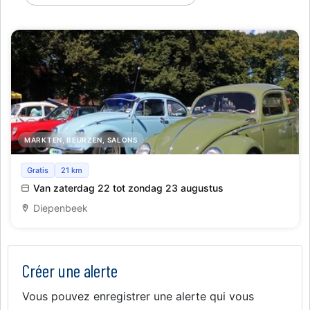
MARKTEN, BEURZEN, SALONS
Oldtimer meeting
Gratis
21 km
Van zaterdag 22 tot zondag 23 augustus
Diepenbeek
Créer une alerte
Vous pouvez enregistrer une alerte qui vous